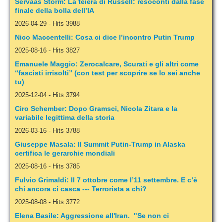
Servaas Storm: La teiera di Russell: resoconti dalla fase
finale della bolla dell’IA
2026-04-29
-
Hits 3988
Nico Maccentelli: Cosa ci dice l’incontro Putin Trump
2025-08-16
-
Hits 3827
Emanuele Maggio: Zerocalcare, Scurati e gli altri come
“fascisti irrisolti” (con test per scoprire se lo sei anche
tu)
2025-12-04
-
Hits 3794
Ciro Schember: Dopo Gramsci, Nicola Zitara e la
variabile legittima della storia
2026-03-16
-
Hits 3788
Giuseppe Masala: Il Summit Putin-Trump in Alaska
certifica le gerarchie mondiali
2025-08-16
-
Hits 3785
Fulvio Grimaldi: Il 7 ottobre come l’11 settembre. E c’è
chi ancora ci casca --- Terrorista a chi?
2025-08-08
-
Hits 3772
Elena Basile: Aggressione all'Iran. "Se non ci