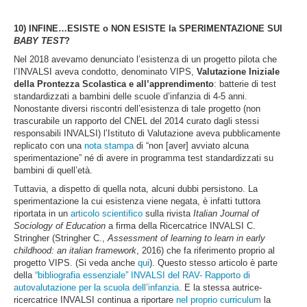
10) INFINE…ESISTE o NON ESISTE la SPERIMENTAZIONE SUI
BABY TEST
?
Nel 2018 avevamo denunciato l’esistenza di un progetto pilota che
l’INVALSI aveva condotto, denominato VIPS,
Valutazione Iniziale
della Prontezza Scolastica e all’apprendimento
: batterie di test
standardizzati a bambini delle scuole d’infanzia di 4-5 anni.
Nonostante diversi riscontri dell’esistenza di tale progetto (non
trascurabile un rapporto del CNEL del 2014 curato dagli stessi
responsabili INVALSI) l’Istituto di Valutazione aveva pubblicamente
replicato con una
nota stampa
di “non [aver] avviato alcuna
sperimentazione” né di avere in programma test standardizzati su
bambini di quell’età.
Tuttavia, a dispetto di quella nota, alcuni dubbi persistono. La
sperimentazione la cui esistenza viene negata, è infatti tuttora
riportata in un
articolo scientifico
sulla rivista
Italian Journal of
Sociology of Education
a firma della Ricercatrice INVALSI C.
Stringher (Stringher C.,
Assessment of learning to learn in early
childhood: an italian framework
, 2016) che fa riferimento proprio al
progetto VIPS. (Si veda anche
qui
).
Questo stesso articolo è parte
della
“bibliografia essenziale” INVALSI del RAV- Rapporto di
autovalutazione per la scuola dell’infanzia.
E la stessa autrice-
ricercatrice INVALSI continua a riportare
nel proprio curriculum
la