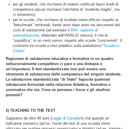
per gli studenti, che rischiano di vedere certificati bassi livelli di
competenza (alcuni rischiano l’etichetta di “studente fragile”, ma
ci torneremo);
per le scuole, che rischiano di risultare meno efficaci rispetto ai
“benchmark” territoriali, forniti anno dopo anno nei documenti del
ciclo di valutazione (ad esempio il
RAV, rapporto di
autovalutazione
, elaborato dall’INVALSI stesso), il che le
“squalifica”, in un certo senso, rispetto alle scuole “concorrenti”. Il
confronto tra scuole è reso pubblico sulla piattaforma “
Scuola in
Chiaro
”.
Ragionare di valutazione educativa e formativa in un quadro
istituzionalmente competitivo ci pare o una distopia o
un’impostura. Il test standardizzato non può essere uno
strumento di valutazione delle competenze del singolo studente.
La valutazione standardizzata “di Stato” fagocita qualsiasi
valutazione formulata nella relazione didattica, formativa o
sommativa che sia. Cosa ne pensano i lincei e gli studiosi
presenti?
2)
TEACHING TO THE TEST
Sappiamo da oltre 40 anni (
Legge di Campbell
) che quando un
indicatore numerico (ad es. l’esito dei test di una scuola) viene
utilizzato per guidare processi organizzativi e didattici (ad es. tramite i