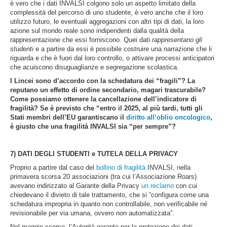
è vero che i dati INVALSI colgono solo un aspetto limitato della
complessità del percorso di uno studente, è vero anche che il loro
utilizzo futuro, le eventuali aggregazioni con altri tipi di dati, la loro
azione sul mondo reale sono indipendenti dalla qualità della
rappresentazione che essi forniscono. Quei dati
rappresentano gli
studenti
e a partire da essi è possibile costruire una narrazione che li
riguarda e che è fuori dal loro controllo, o attivare processi anticipatori
che acuiscono disuguaglianze e segregazione scolastica.
I Lincei sono d’accordo con la schedatura dei “fragili”? La
reputano un effetto di ordine secondario, magari trascurabile?
Come possiamo ottenere la cancellazione dell’indicatore di
fragilità? Se è previsto che “entro il 2025, al più tardi, tutti gli
Stati membri dell’EU garantiscano il
diritto all’oblio oncologico
,
è giusto che una fragilità INVALSI sia “per sempre”?
7) DATI DEGLI STUDENTI e TUTELA DELLA PRIVACY
Proprio a partire dal caso del
bollino di fragilità
INVALSI, nella
primavera scorsa 20 associazioni (tra cui l’Associazione Roars)
avevano indirizzato al Garante della Privacy
un reclamo
con cui
chiedevano il divieto di tale trattamento, che si “configura come una
schedatura impropria in quanto non controllabile, non verificabile né
revisionabile per via umana, ovvero non automatizzata”.
Nel maggio scorso, l’Autorità garante per la protezione dei dati