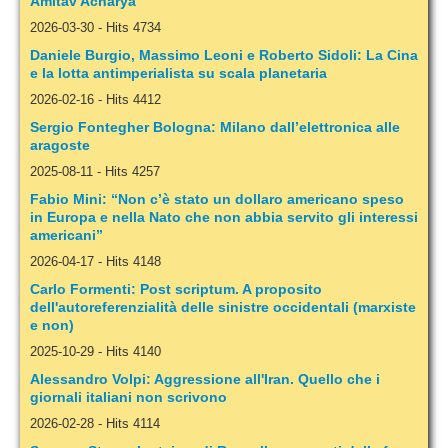
Amitav Acharya
2026-03-30
-
Hits 4734
Daniele Burgio, Massimo Leoni e Roberto Sidoli: La Cina
e la lotta antimperialista su scala planetaria
2026-02-16
-
Hits 4412
Sergio Fontegher Bologna: Milano dall’elettronica alle
aragoste
2025-08-11
-
Hits 4257
Fabio Mini: “Non c’è stato un dollaro americano speso
in Europa e nella Nato che non abbia servito gli interessi
americani”
2026-04-17
-
Hits 4148
Carlo Formenti: Post scriptum. A proposito
dell'autoreferenzialità delle sinistre occidentali (marxiste
e non)
2025-10-29
-
Hits 4140
Alessandro Volpi: Aggressione all'Iran. Quello che i
giornali italiani non scrivono
2026-02-28
-
Hits 4114