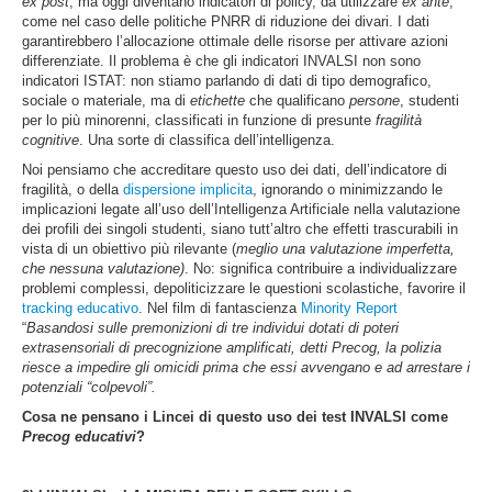
ex post
, ma oggi diventano indicatori di policy, da utilizzare
ex ante
,
come nel caso delle politiche PNRR di riduzione dei divari. I dati
garantirebbero l’allocazione ottimale delle risorse per attivare azioni
differenziate. Il problema è che gli indicatori INVALSI non sono
indicatori ISTAT: non stiamo parlando di dati di tipo demografico,
sociale o materiale, ma di
etichette
che qualificano
persone
, studenti
per lo più minorenni, classificati in funzione di presunte
fragilità
cognitive
. Una sorte di classifica dell’intelligenza.
Noi pensiamo che accreditare questo uso dei dati, dell’indicatore di
fragilità, o della
dispersione implicita
, ignorando o minimizzando le
implicazioni legate all’uso dell’Intelligenza Artificiale nella valutazione
dei profili dei singoli studenti, siano tutt’altro che effetti trascurabili in
vista di un obiettivo più rilevante (
meglio una valutazione imperfetta,
che nessuna valutazione)
. No: significa contribuire a individualizzare
problemi complessi, depoliticizzare le questioni scolastiche, favorire il
tracking educativo
. Nel film di fantascienza
Minority Report
“
Basandosi sulle premonizioni di tre individui dotati di poteri
extrasensoriali di precognizione amplificati, detti Precog, la polizia
riesce a impedire gli omicidi prima che essi avvengano e ad arrestare i
potenziali “colpevoli”.
Cosa ne pensano i Lincei di questo uso dei test INVALSI come
Precog educativi
?