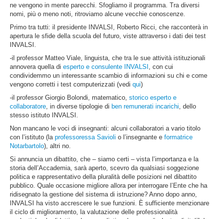
ne vengono in mente parecchi. Sfogliamo il programma. Tra diversi
nomi, più o meno noti, ritroviamo alcune vecchie conoscenze.
Primo tra tutti: il presidente INVALSI, Roberto Ricci, che racconterà in
apertura le sfide della scuola del futuro, viste attraverso i dati dei test
INVALSI.
-il professor Matteo Viale, linguista, che tra le sue attività istituzionali
annovera quella di
esperto e consulente INVALSI
, con cui
condividemmo un interessante scambio di informazioni su chi e come
vengono corretti i test computerizzati (vedi
qui
)
-il professor Giorgio Bolondi, matematico,
storico esperto e
collaboratore
, in diverse tipologie di
ben remunerati
incarichi
, dello
stesso istituto INVALSI.
Non mancano le voci di insegnanti: alcuni collaboratori a vario titolo
con l’istituto (la
professoressa Savioli
o l’insegnante e
formatrice
Notarbartolo
), altri no.
Si annuncia un dibattito, che – siamo certi – vista l’importanza e la
storia dell’Accademia, sarà aperto, scevro da qualsiasi soggezione
politica e rappresentativo della pluralità delle posizioni nel dibattito
pubblico. Quale occasione migliore allora per interrogare l’Ente che ha
ridisegnato la gestione del sistema di istruzione? Anno dopo anno,
INVALSI ha visto accrescere le sue funzioni. È sufficiente menzionare
il ciclo di miglioramento, la valutazione delle professionalità