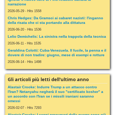
narrazione
2026-05-29
-
Hits 1558
Chris Hedges: Da Gramsci ai cabaret nazisti: l'inganno
della risata che ci sta portando alla dittatura
2026-06-20
-
Hits 1536
Lelio Demichelis: La sinistra nella trappola della tecnica
2026-06-11
-
Hits 1535
Geraldina Colotti: Cuba-Venezuela. Il fucile, la penna e il
dovere di non tradire: giugno, mese di esempi e rotture
2026-06-14
-
Hits 1498
Gli articoli più letti dell'ultimo anno
Alastair Crooke: Indurre Trump a un attacco contro
l'Iran? Netanyahu negherà il suo "certificato kosher" a
un accordo con l'Iran se i missili iraniani saranno
omessi
2026-02-07
-
Hits 7293
Alastair Crooke: I segni precursori della guerra sono già