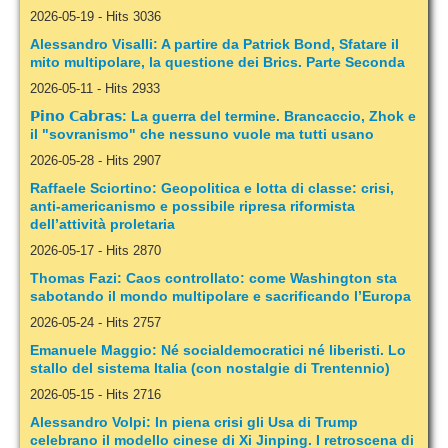
2026-05-19
-
Hits 3036
Alessandro Visalli: A partire da Patrick Bond, Sfatare il
mito multipolare, la questione dei Brics. Parte Seconda
2026-05-11
-
Hits 2933
𝗣𝗶𝗻𝗼 𝗖𝗮𝗯𝗿𝗮𝘀: La guerra del termine. Brancaccio, Zhok e
il "sovranismo" che nessuno vuole ma tutti usano
2026-05-28
-
Hits 2907
Raffaele Sciortino: Geopolitica e lotta di classe: crisi,
anti-americanismo e possibile ripresa riformista
dell’attività proletaria
2026-05-17
-
Hits 2870
Thomas Fazi: Caos controllato: come Washington sta
sabotando il mondo multipolare e sacrificando l’Europa
2026-05-24
-
Hits 2757
Emanuele Maggio: Né socialdemocratici né liberisti. Lo
stallo del sistema Italia (con nostalgie di Trentennio)
2026-05-15
-
Hits 2716
Alessandro Volpi: In piena crisi gli Usa di Trump
celebrano il modello cinese di Xi Jinping. I retroscena di