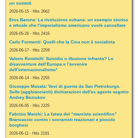
un summit
2026-05-15
-
Hits 2662
Eros Barone: La rivoluzione cubana: un esempio storico
e attuale che l’imperialismo americano vuole cancellare
2026-05-26
-
Hits 2416
Carlo Formenti: Quelli che la Cina non è socialista
2026-06-17
-
Hits 2259
Valerio Romitelli: Suicidio o illusione infranta? Le
disavventure dell’Europa e l’avvenire
dell’internazionalismo*
2026-06-14
-
Hits 2255
Giuseppe Masala: Voci di guerra da San Pietroburgo.
Sulle (agghiaccianti) dichiarazioni dell'ex agente segreto
Andrey Bezrukov
2026-06-05
-
Hits 2225
Fabrizio Marchi: La fatwa del “marxista scientifico”
Brancaccio contro i sovranisti reazionari e piccolo
borghesi
2026-06-11
-
Hits 2181