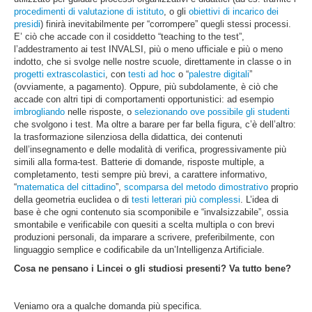
procedimenti di valutazione di istituto
, o gli
obiettivi di incarico dei
presidi
) finirà inevitabilmente per “corrompere” quegli stessi processi.
E’ ciò che accade con il cosiddetto “teaching to the test”,
l’addestramento ai test INVALSI, più o meno ufficiale e più o meno
indotto, che si svolge nelle nostre scuole, direttamente in classe o in
progetti extrascolastici
, con
testi ad hoc
o “
palestre digitali
”
(ovviamente, a pagamento). Oppure, più subdolamente, è ciò che
accade con altri tipi di comportamenti opportunistici: ad esempio
imbrogliando
nelle risposte, o
selezionando ove possibile gli studenti
che svolgono i test. Ma oltre a barare per far bella figura, c’è dell’altro:
la trasformazione silenziosa della didattica, dei contenuti
dell’insegnamento e delle modalità di verifica, progressivamente più
simili alla forma-test. Batterie di domande, risposte multiple, a
completamento, testi sempre più brevi, a carattere informativo,
“
matematica del cittadino
”,
scomparsa del metodo dimostrativo
proprio
della geometria euclidea o di
testi letterari più complessi
. L’idea di
base è che ogni contenuto sia scomponibile e “invalsizzabile”, ossia
smontabile e verificabile con quesiti a scelta multipla o con brevi
produzioni personali, da imparare a scrivere, preferibilmente, con
linguaggio semplice e codificabile da un’Intelligenza Artificiale.
Cosa ne pensano i Lincei o gli studiosi presenti? Va tutto bene?
Veniamo ora a qualche domanda più specifica.