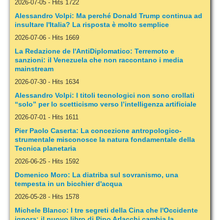
2026-07-05
-
Hits 1722
Alessandro Volpi: Ma perché Donald Trump continua ad
insultare l'Italia? La risposta è molto semplice
2026-07-06
-
Hits 1669
La Redazione de l'AntiDiplomatico: Terremoto e
sanzioni: il Venezuela che non raccontano i media
mainstream
2026-07-30
-
Hits 1634
Alessandro Volpi: I titoli tecnologici non sono crollati
“solo” per lo scetticismo verso l’intelligenza artificiale
2026-07-01
-
Hits 1611
Pier Paolo Caserta: La concezione antropologico-
strumentale misconosce la natura fondamentale della
Tecnica planetaria
2026-06-25
-
Hits 1592
Domenico Moro: La diatriba sul sovranismo, una
tempesta in un bicchier d'acqua
2026-05-28
-
Hits 1578
Michele Blanco: I tre segreti della Cina che l'Occidente
ignora: il nuovo libro di Pino Arlacchi cambia la