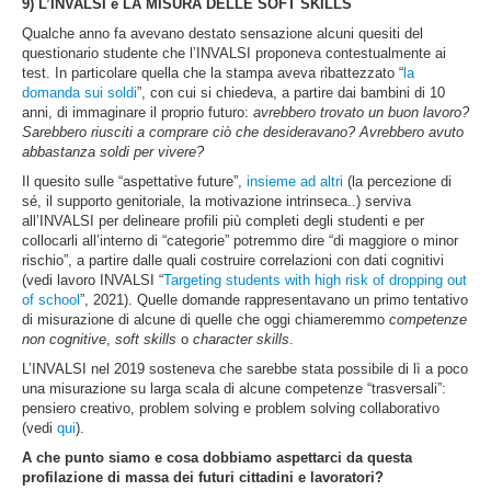
9) L’INVALSI e LA MISURA DELLE SOFT SKILLS
Qualche anno fa avevano destato sensazione alcuni quesiti del
questionario studente che l’INVALSI proponeva contestualmente ai
test. In particolare quella che la stampa aveva ribattezzato “
la
domanda sui soldi
”, con cui si chiedeva, a partire dai bambini di 10
anni, di immaginare il proprio futuro:
avrebbero trovato un buon lavoro?
Sarebbero riusciti a comprare ciò che desideravano? Avrebbero avuto
abbastanza soldi per vivere?
Il quesito sulle “aspettative future”,
insieme ad altri
(la percezione di
sé, il supporto genitoriale, la motivazione intrinseca..) serviva
all’INVALSI per delineare profili più completi degli studenti e per
collocarli all’interno di “categorie” potremmo dire “di maggiore o minor
rischio”, a partire dalle quali costruire correlazioni con dati cognitivi
(vedi lavoro INVALSI “
Targeting students with high risk of dropping out
of school
”, 2021). Quelle domande rappresentavano un primo tentativo
di misurazione di alcune di quelle che oggi chiameremmo
competenze
non cognitive
,
soft skills
o
character skills
.
L’INVALSI nel 2019 sosteneva che sarebbe stata possibile di lì a poco
una misurazione su larga scala di alcune competenze “trasversali”:
pensiero creativo, problem solving e problem solving collaborativo
(vedi
qui
).
A che punto siamo e cosa dobbiamo aspettarci da questa
profilazione di massa dei futuri cittadini e lavoratori?