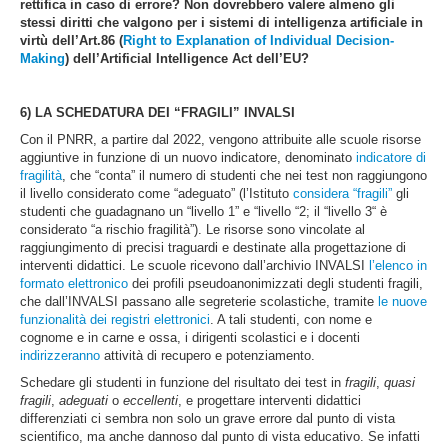
rettifica in caso di errore? Non dovrebbero valere almeno gli
stessi diritti che valgono per i sistemi di intelligenza artificiale in
virtù dell’Art.86 (
Right to Explanation of Individual Decision-
Making
) dell’Artificial Intelligence Act dell’EU?
6) LA SCHEDATURA DEI “FRAGILI” INVALSI
Con il PNRR, a partire dal 2022, vengono attribuite alle scuole risorse
aggiuntive in funzione di un nuovo indicatore, denominato
indicatore di
fragilità
, che “conta” il numero di studenti che nei test non raggiungono
il livello considerato come “adeguato” (l’Istituto
considera “fragili”
gli
studenti che guadagnano un “livello 1” e “livello “2; il “livello 3“ è
considerato “a rischio fragilità”). Le risorse sono vincolate al
raggiungimento di precisi traguardi e destinate alla progettazione di
interventi didattici. Le scuole ricevono dall’archivio INVALSI
l’elenco in
formato elettronico
dei profili pseudoanonimizzati degli studenti fragili,
che dall’INVALSI passano alle segreterie scolastiche, tramite
le nuove
funzionalità dei registri elettronici
. A tali studenti, con nome e
cognome e in carne e ossa, i dirigenti scolastici e i docenti
indirizzeranno
attività di recupero e potenziamento.
Schedare gli studenti in funzione del risultato dei test in
fragili
,
quasi
fragili
,
adeguati
o
eccellenti
, e progettare interventi didattici
differenziati ci sembra non solo un grave errore dal punto di vista
scientifico, ma anche dannoso dal punto di vista educativo. Se infatti