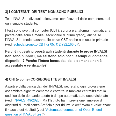
3)
I CONTENUTI DEI TEST NON SONO PUBBLICI
Test INVALSI individuali, dicevamo: certificazioni delle competenze di
ogni singolo studente.
I test sono svolti al computer (CBT), su una piattaforma informatica, a
partire dalle scuole medie (secondarie di primo grado), anche se
l’INVALSI intende passare alle prove CBT anche alle scuole primarie
(vedi
scheda progetto CBT gr 05: € 2.792.166,67
).
Perché i quesiti proposti agli studenti durante le prove INVALSI
non sono pubblici, ma esistono solo pochi esempi di domande
disponibili? Perché l’intera banca dati delle domande non è
accessibile e verificabile?
4)
CHI (e come) CORREGGE I TEST INVALSI
A partire dalla banca dati dell’INVALSI, secretata, ogni prova viene
assemblata algoritmicamente e corretta in maniera centralizzata: la
codifica delle domande aperte è di tipo automatizzato-supervisionato
(vedi
INVALSI 49/2020
). Ma l’Istituto ha in previsione l’impiego di
algoritmi di Intelligenza Artificiale per ridurre le ore/lavoro e velocizzare
il rilascio dei risultati (vedi “
Automated correction of Open Ended
question of INVALSI test
”).