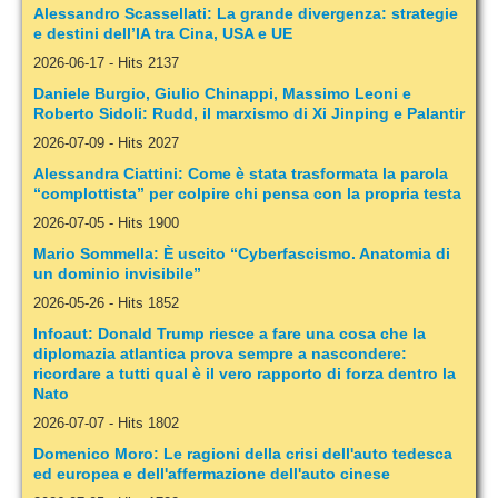
Alessandro Scassellati: La grande divergenza: strategie
e destini dell’IA tra Cina, USA e UE
2026-06-17
-
Hits 2137
Daniele Burgio, Giulio Chinappi, Massimo Leoni e
Roberto Sidoli: Rudd, il marxismo di Xi Jinping e Palantir
2026-07-09
-
Hits 2027
Alessandra Ciattini: Come è stata trasformata la parola
“complottista” per colpire chi pensa con la propria testa
2026-07-05
-
Hits 1900
Mario Sommella: È uscito “Cyberfascismo. Anatomia di
un dominio invisibile”
2026-05-26
-
Hits 1852
Infoaut: Donald Trump riesce a fare una cosa che la
diplomazia atlantica prova sempre a nascondere:
ricordare a tutti qual è il vero rapporto di forza dentro la
Nato
2026-07-07
-
Hits 1802
Domenico Moro: Le ragioni della crisi dell'auto tedesca
ed europea e dell'affermazione dell'auto cinese