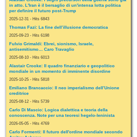
in atto. L'Iran è il bersaglio di un'intensa lotta politica
per definire il futuro post-Trump
2025-12-31
-
Hits 6843
Thomas Fazi: La fine dell’illusione democratica
2025-09-23
-
Hits 6198
Fulvio Grimaldi: Ebrei, sionismo, Israele,
antisemitismo… Caro Travaglio
2025-08-10
-
Hits 6013
Alastair Crooke: Il quadro finanziario e geopolitico
mondiale in un momento di imminente disordine
2025-10-25
-
Hits 5818
Emiliano Brancaccio: Il neo imperialismo dell’Unione
creditrice
2025-08-12
-
Hits 5739
Carlo Di Mascio: Logica dialettica e teoria della
conoscenza. Note per una teoresi hegelo-leninista
2026-05-05
-
Hits 4769
Carlo Formenti: Il futuro dell'ordine mondiale secondo