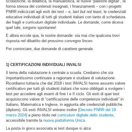
scolastiche, la didattica, la manualistica, le nuove “palestre digitali”, la
forma stessa dei contenuti insegnati, i finanziamenti – con i progetti
PNRR indicizzati agli esiti dei test – e,
last but not least
, le credenziali
educative individuali di tutti gli studenti italiani con tanto di schedatura
dei fragili e curriculum digitale individuale. Le domande, come diceva
quel tale, sorgono spontanee!
E allora eccole qua, le nostre domande: sia mai che qualcuna trovi
risposta nel dibattito del prossimo convegno linceo.
Per cominciare, due domande di carattere generale.
1)
CERTIFICAZIONI INDIVIDUALI INVALSI
Il tema della valutazione è centrale a scuola. Crediamo che sia
importantissimo continuare a ragionare e studiare di valutazione.
Ricordiamo tuttavia che dal 2018 i test INVALSI hanno assunto valore
certificativo per tutti gli studenti italiani che sono obbligati a svolgere i
test per accedere agli esami di fine I e II ciclo. Gli esiti di quei test
acquisiscono valore di “certificazione delle competenze individuali” in
Italiano, Matematica e Inglese, in aggiunta alle credenziali pubbliche
(diplomi). Gli esiti INVALSI entrano inoltre (
Decreto PNRR del 19
marzo 2024
) a pieno titolo nel
curriculum digitale dello studente
,
accessibile tramite la
nuova piattaforma Unica
.
La posta in gioco associata ai test dunque si alza: