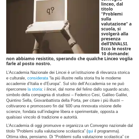
linceo, dal
titolo
“Problemi
sulla
valutazione” a
scuola, si
svolgerà alla
presenza
dell’INVALSI.
Ecco le nostre
10 domande:
non abbiamo resistito, sperando che qualche Linceo voglia
farle al posto nostro.
L’Accademia Nazionale dei Lincei è un’istituzione di rilevanza storica
e culturale,
considerata
“la più illustre nella storia fra le moderne
accademie d’Italia e d’Europa”. Sul sito dell’Accademia se ne può
ripercorrere
la storia
: i
lincei
, dal nome del felino dallo sguardo acuto,
simbolo della compagnia di studiosi – Federico Cesi, Galileo Galilei,
Quintino Sella, Giovanbattista della Porta, per citare i più illustri –
coltivarono e promossero fin dal ‘600 una rinnovata visione delle
scienze, fondata sull’indagine libera e sperimentale, opposta a
qualsiasi vincolo di tradizione e autorità.
L’Accademia di oggi promuove e organizza un Convegno nazionale dal
titolo “Problemi sulla valutazione scolastica” (
qui
il programma).
Ottima idea, pensiamo. Di “Problemi sulla valutazione scolastica” ce