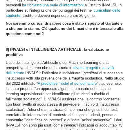
personali
ha richiesto una serie di informazioni
all’istituto INVALSI, in
particolare sull’integrazione dei punteggi dei test nel
curriculum dello
studente
. L’istituto doveva rispondere entro 20 giorno.
Noi saremmo curiosi di sapere cosa è stato risposto al Garante e
a che punto siamo. C’è qualcuno dei Lincei che è interessato alla
questione come noi?
8) INVALSI e INTELLIGENZA ARTIFICIALE: la valutazione
predittiva
L’uso dell’Intelligenza Artificiale e del Machine Learning è una
prospettiva di ricerca che si fa strada in
diversi progetti
e
attività
dell’Istituto
INVALSI: l’obiettivo è individuare i
predittori
di successo e
insuccesso volti alla prevenzione della
fragilità
scolastica. Nello studio
del 2022 intitolato “
A predictive model of school failure
” , ad esempio,
l’istituto propone “un approccio algoritmico basato sul machine
learning supervisionato per identificare gli studenti a rischio di
fallimento scolastico”. L’INVALSI assicura che l’algoritmo “consente
con buon livello di accuratezza di prevedere il rischio di insuccesso
scolastico”. L’idea che si fa strada è insomma che gli esiti dei test,
correlati alle informazioni di contesto dei singoli studenti, possano
consentire “identificazioni precoci” o guidare “azioni preventive”. I dati
INVALSI non sono più usati come
semplici
indicatori di accountability