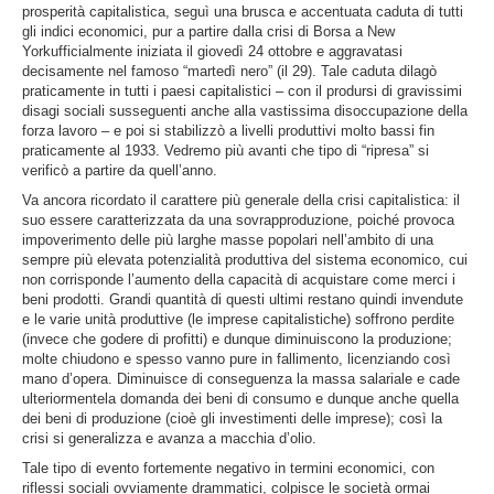
prosperità capitalistica, seguì una brusca e accentuata caduta di tutti
gli indici economici, pur a partire dalla crisi di Borsa a New
Yorkufficialmente iniziata il giovedì 24 ottobre e aggravatasi
decisamente nel famoso “martedì nero” (il 29). Tale caduta dilagò
praticamente in tutti i paesi capitalistici – con il prodursi di gravissimi
disagi sociali susseguenti anche alla vastissima disoccupazione della
forza lavoro – e poi si stabilizzò a livelli produttivi molto bassi fin
praticamente al 1933. Vedremo più avanti che tipo di “ripresa” si
verificò a partire da quell’anno.
Va ancora ricordato il carattere più generale della crisi capitalistica: il
suo essere caratterizzata da una sovrapproduzione, poiché provoca
impoverimento delle più larghe masse popolari nell’ambito di una
sempre più elevata potenzialità produttiva del sistema economico, cui
non corrisponde l’aumento della capacità di acquistare come merci i
beni prodotti. Grandi quantità di questi ultimi restano quindi invendute
e le varie unità produttive (le imprese capitalistiche) soffrono perdite
(invece che godere di profitti) e dunque diminuiscono la produzione;
molte chiudono e spesso vanno pure in fallimento, licenziando così
mano d’opera. Diminuisce di conseguenza la massa salariale e cade
ulteriormentela domanda dei beni di consumo e dunque anche quella
dei beni di produzione (cioè gli investimenti delle imprese); così la
crisi si generalizza e avanza a macchia d’olio.
Tale tipo di evento fortemente negativo in termini economici, con
riflessi sociali ovviamente drammatici, colpisce le società ormai