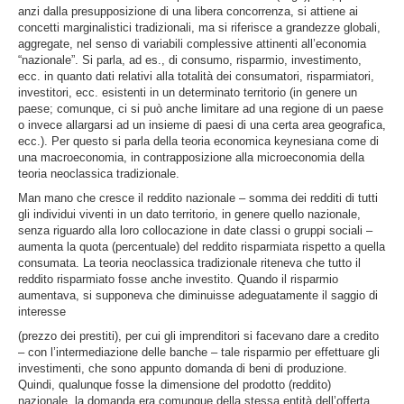
anzi dalla presupposizione di una libera concorrenza, si attiene ai
concetti marginalistici tradizionali, ma si riferisce a grandezze globali,
aggregate, nel senso di variabili complessive attinenti all’economia
“nazionale”. Si parla, ad es., di consumo, risparmio, investimento,
ecc. in quanto dati relativi alla totalità dei consumatori, risparmiatori,
investitori, ecc. esistenti in un determinato territorio (in genere un
paese; comunque, ci si può anche limitare ad una regione di un paese
o invece allargarsi ad un insieme di paesi di una certa area geografica,
ecc.). Per questo si parla della teoria economica keynesiana come di
una macroeconomia, in contrapposizione alla microeconomia della
teoria neoclassica tradizionale.
Man mano che cresce il reddito nazionale – somma dei redditi di tutti
gli individui viventi in un dato territorio, in genere quello nazionale,
senza riguardo alla loro collocazione in date classi o gruppi sociali –
aumenta la quota (percentuale) del reddito risparmiata rispetto a quella
consumata. La teoria neoclassica tradizionale riteneva che tutto il
reddito risparmiato fosse anche investito. Quando il risparmio
aumentava, si supponeva che diminuisse adeguatamente il saggio di
interesse
(prezzo dei prestiti), per cui gli imprenditori si facevano dare a credito
– con l’intermediazione delle banche – tale risparmio per effettuare gli
investimenti, che sono appunto domanda di beni di produzione.
Quindi, qualunque fosse la dimensione del prodotto (reddito)
nazionale, la domanda era comunque della stessa entità dell’offerta,