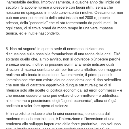
inarrestabile declino. Improvvisamente, a qualche anno dall’inizio del
secolo il Giappone riprese a crescere con buoni ritmi, senza che
nessuno ne spiegasse in modo convincente i motivi. Ovviamente, non
può non aver poi risentito della crisi iniziata nel 2008 e, proprio
adesso, della “pandemia” che ci sta tormentando da pochi mesi. In
ogni caso, ci si trova ormai da molto tempo in una vera impasse
teorica, ed è inutile nasconderlo.
5. Non mi sognerò in questa sede di nemmeno iniziare una
discussione sulla possibile formulazione di una teoria delle crisi. Dirò
soltanto quello che, a mio avviso, non si dovrebbe piùripetere perché
è senza senso; inoltre, si possono sommariamente indicare quali
direzioni di ricerca sembrano utili per tornare a riflettere con maggiore
realismo alla teoria in questione. Naturalmente, il primo passo è
l’ammissione che non esiste alcuna considerazione di tipo scientifico
che non sia di carattere oggettivo(e dunque strutturale); se ci si
riferisce solo alle scelte di politica economica, ad errori commessi – e
che nessun essere umano può evitare di commettere – e addirittura
all’ottimismo o pessimismo degli “agenti economici”, allora si è già
abdicato a voler fare opera di scienza.
E’ innanzitutto indubbio che la crisi economica, conosciuta dal
moderno mondo capitalistico, è l’interruzione e l’inversione di una
tendenza allo sviluppo impetuoso delle forze produttive, uno sviluppo