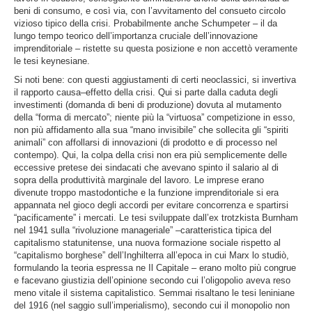
beni di consumo, e così via, con l’avvitamento del consueto circolo
vizioso tipico della crisi. Probabilmente anche Schumpeter – il da
lungo tempo teorico dell’importanza cruciale dell’innovazione
imprenditoriale – ristette su questa posizione e non accettò veramente
le tesi keynesiane.
Si noti bene: con questi aggiustamenti di certi neoclassici, si invertiva
il rapporto causa–effetto della crisi. Qui si parte dalla caduta degli
investimenti (domanda di beni di produzione) dovuta al mutamento
della “forma di mercato”; niente più la “virtuosa” competizione in esso,
non più affidamento alla sua “mano invisibile” che sollecita gli “spiriti
animali” con affollarsi di innovazioni (di prodotto e di processo nel
contempo). Qui, la colpa della crisi non era più semplicemente delle
eccessive pretese dei sindacati che avevano spinto il salario al di
sopra della produttività marginale del lavoro. Le imprese erano
divenute troppo mastodontiche e la funzione imprenditoriale si era
appannata nel gioco degli accordi per evitare concorrenza e spartirsi
“pacificamente” i mercati. Le tesi sviluppate dall’ex trotzkista Burnham
nel 1941 sulla “rivoluzione manageriale” –caratteristica tipica del
capitalismo statunitense, una nuova formazione sociale rispetto al
“capitalismo borghese” dell’Inghilterra all’epoca in cui Marx lo studiò,
formulando la teoria espressa ne Il Capitale – erano molto più congrue
e facevano giustizia dell’opinione secondo cui l’oligopolio aveva reso
meno vitale il sistema capitalistico. Semmai risaltano le tesi leniniane
del 1916 (nel saggio sull’imperialismo), secondo cui il monopolio non