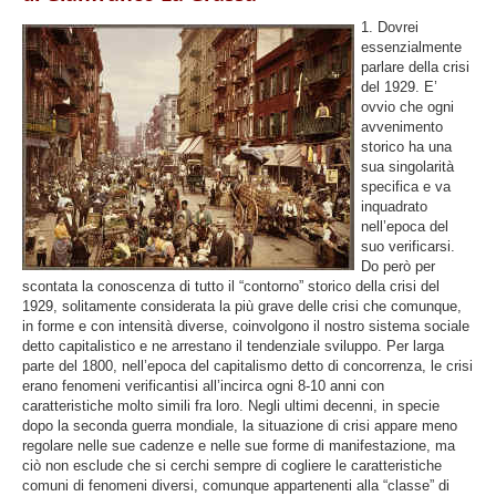
1. Dovrei
essenzialmente
parlare della crisi
del 1929. E’
ovvio che ogni
avvenimento
storico ha una
sua singolarità
specifica e va
inquadrato
nell’epoca del
suo verificarsi.
Do però per
scontata la conoscenza di tutto il “contorno” storico della crisi del
1929, solitamente considerata la più grave delle crisi che comunque,
in forme e con intensità diverse, coinvolgono il nostro sistema sociale
detto capitalistico e ne arrestano il tendenziale sviluppo. Per larga
parte del 1800, nell’epoca del capitalismo detto di concorrenza, le crisi
erano fenomeni verificantisi all’incirca ogni 8-10 anni con
caratteristiche molto simili fra loro. Negli ultimi decenni, in specie
dopo la seconda guerra mondiale, la situazione di crisi appare meno
regolare nelle sue cadenze e nelle sue forme di manifestazione, ma
ciò non esclude che si cerchi sempre di cogliere le caratteristiche
comuni di fenomeni diversi, comunque appartenenti alla “classe” di