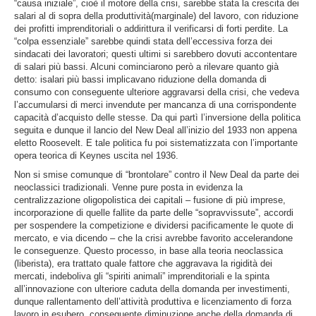
“causa iniziale”, cioè il motore della crisi, sarebbe stata la crescita dei
salari al di sopra della produttività(marginale) del lavoro, con riduzione
dei profitti imprenditoriali o addirittura il verificarsi di forti perdite. La
“colpa essenziale” sarebbe quindi stata dell’eccessiva forza dei
sindacati dei lavoratori; questi ultimi si sarebbero dovuti accontentare
di salari più bassi. Alcuni cominciarono però a rilevare quanto già
detto: isalari più bassi implicavano riduzione della domanda di
consumo con conseguente ulteriore aggravarsi della crisi, che vedeva
l’accumularsi di merci invendute per mancanza di una corrispondente
capacità d’acquisto delle stesse. Da qui partì l’inversione della politica
seguita e dunque il lancio del New Deal all’inizio del 1933 non appena
eletto Roosevelt. E tale politica fu poi sistematizzata con l’importante
opera teorica di Keynes uscita nel 1936.
Non si smise comunque di “brontolare” contro il New Deal da parte dei
neoclassici tradizionali. Venne pure posta in evidenza la
centralizzazione oligopolistica dei capitali – fusione di più imprese,
incorporazione di quelle fallite da parte delle “sopravvissute”, accordi
per sospendere la competizione e dividersi pacificamente le quote di
mercato, e via dicendo – che la crisi avrebbe favorito accelerandone
le conseguenze. Questo processo, in base alla teoria neoclassica
(liberista), era trattato quale fattore che aggravava la rigidità dei
mercati, indeboliva gli “spiriti animali” imprenditoriali e la spinta
all’innovazione con ulteriore caduta della domanda per investimenti,
dunque rallentamento dell’attività produttiva e licenziamento di forza
lavoro in esubero, conseguente diminuzione anche della domanda di