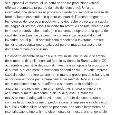
si suppone il verificarsi di un netto scarto tra produzione (quindi
offerta) e domanda (a partire dal lato del consumo). Un’altra
interpretazione dello stesso processo prende pur sempre le mosse dal
forte sviluppo economico in quanto causato dall’intenso progresso
tecnologico dei processi produttivi, che dovrebbe provocare la caduta
del saggio di profitto, cioè il rapporto tra profitti e capitale investito (sia
in mezzi produttivi che in salari), in cui cresce soprattutto la quota del
capitale fisso.Diminuisce perciò la convenienza dei capitalisti ad
investire; per di più, si sostituiscono macchine a lavoratori, cresce
quindi la disoccupazione e cala così pure la massa salariale e la
domanda di beni di consumo.
Un aspetto evidente della crisi è la rottura dei circuiti dello scambio
delle merci e di quelli finanziari (con in evidenza la Borsa valori). Ciò
accadrebbe perché le decisioni di investire e sviluppare la produzione
di queste o quelle merci provengono da tanti centri – le varie imprese
capitalistiche – fra loro autonome, in mano a gruppi privati e fra loro in
aspra competizione per la preminenza nei mercati. Non vi è quindi
alcun coordinamento, si manifesta e si accentua la cosiddetta
anarchia mercantile nei varisettori produttivi, si creano ingorghi e
accumulo di merci invendute in alcuni di questi; la mancata
realizzazione di adeguati ricavi in essi, a fronte dei costi sostenuti,
contrae la domanda di merci prodotte da altre imprese e in altri settori,
in cui si verifica allora lo stesso processo, con suo allargamento ed
intensificazione fino al limite oltre il quale si innesca la crisi generale