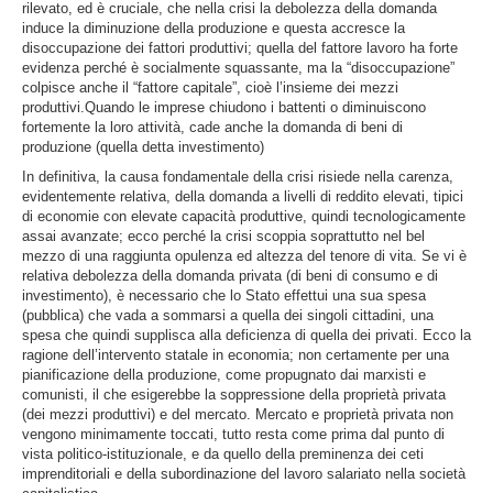
rilevato, ed è cruciale, che nella crisi la debolezza della domanda
induce la diminuzione della produzione e questa accresce la
disoccupazione dei fattori produttivi; quella del fattore lavoro ha forte
evidenza perché è socialmente squassante, ma la “disoccupazione”
colpisce anche il “fattore capitale”, cioè l’insieme dei mezzi
produttivi.Quando le imprese chiudono i battenti o diminuiscono
fortemente la loro attività, cade anche la domanda di beni di
produzione (quella detta investimento)
In definitiva, la causa fondamentale della crisi risiede nella carenza,
evidentemente relativa, della domanda a livelli di reddito elevati, tipici
di economie con elevate capacità produttive, quindi tecnologicamente
assai avanzate; ecco perché la crisi scoppia soprattutto nel bel
mezzo di una raggiunta opulenza ed altezza del tenore di vita. Se vi è
relativa debolezza della domanda privata (di beni di consumo e di
investimento), è necessario che lo Stato effettui una sua spesa
(pubblica) che vada a sommarsi a quella dei singoli cittadini, una
spesa che quindi supplisca alla deficienza di quella dei privati. Ecco la
ragione dell’intervento statale in economia; non certamente per una
pianificazione della produzione, come propugnato dai marxisti e
comunisti, il che esigerebbe la soppressione della proprietà privata
(dei mezzi produttivi) e del mercato. Mercato e proprietà privata non
vengono minimamente toccati, tutto resta come prima dal punto di
vista politico-istituzionale, e da quello della preminenza dei ceti
imprenditoriali e della subordinazione del lavoro salariato nella società