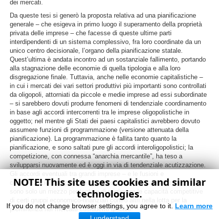
dei mercati.
Da queste tesi si generò la proposta relativa ad una pianificazione
generale – che esigeva in primo luogo il superamento della proprietà
privata delle imprese – che facesse di queste ultime parti
interdipendenti di un sistema complessivo, fra loro coordinate da un
unico centro decisionale, l’organo della pianificazione statale.
Quest’ultima è andata incontro ad un sostanziale fallimento, portando
alla stagnazione delle economie di quella tipologia e alla loro
disgregazione finale. Tuttavia, anche nelle economie capitalistiche –
in cui i mercati dei vari settori produttivi più importanti sono controllati
da oligopoli, attorniati da piccole e medie imprese ad essi subordinate
– si sarebbero dovuti produrre fenomeni di tendenziale coordinamento
in base agli accordi intercorrenti tra le imprese oligopolistiche in
oggetto; nel mentre gli Stati dei paesi capitalistici avrebbero dovuto
assumere funzioni di programmazione (versione attenuata della
pianificazione). La programmazione è fallita tanto quanto la
pianificazione, e sono saltati pure gli accordi interoligopolistici; la
competizione, con connessa “anarchia mercantile”, ha teso a
svilupparsi nuovamente ed è oggi in via di tendenziale acutizzazione.
Gli accordi eventuali tra grandi imprese – e le fusioni e
NOTE! This site uses cookies and similar
centralizzazioni proprietarie attualmente in atto in tutto il mondo –
technologies.
sono solo un mezzo per tentare di migliorare le capacità competitive
di certi gruppi economico-finanziari contro altri nella lotta per la
If you do not change browser settings, you agree to it.
Learn more
preminenza nel mercato cosiddetto globale.
I understand