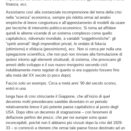
finanza, ecc.
Assistiamo così alla sostanziale incomprensione del tema della crisi
nella “scienza” economica, sempre più ridotta ormai ad analisi
empiriche di breve congiuntura e all’apprestamento di modelli da usare
per tecniche di intervento politico-economico. Si torna ad affidare
quindi le alterne vicende di un sistema complesso come quello
capitalistico, ridivenuto mondiale, a variabili “soggettivistiche”: gli
“spiriti animali” degli imprenditori privati, le ondate di fiducia
(ottimismo) e sfiducia (pessimismo), ecc. Non si cerca per nulla una
spiegazione scientifica, che non può non rinviare alla formulazione di
ipotesi intorno agli elementi strutturali, di sistema, che provocano gli
arresti dello sviluppo e il suo nuovo rinvigorirsi secondo cicli
indubbiamente meno regolari di quanto si era supposto fossero fino
alla metà del XX secolo (o poco dopo).
Faccio solo un esempio. Circa a metà anni ’90 del secolo scorso,
entrò in una
lunga fase di crisi strisciante il Giappone, che all’inizio di quel
decennio molti prevedevano sarebbe diventato in un periodo
relativamente breve il più potente paese capitalistico al posto degli
USA. Dopo oltre un decennio di stagnazione – con fenomeni di
deflazione perfino dei prezzi, che per noi europei sono quasi
inconcepibili, poiché non li abbiamo più vissuti dopo la crisi del 1929-
33 – si cominciò a ritenere che ormai tale paese fosse destinato ad un