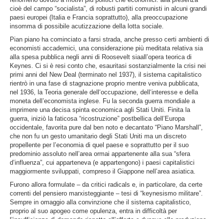
cioè del campo “socialista”, di robusti partiti comunisti in alcuni grandi
paesi europei (Italia e Francia soprattutto), alla preoccupazione
insomma di possibile acutizzazione della lotta sociale.
Pian piano ha cominciato a farsi strada, anche presso certi ambienti di
economisti accademici, una considerazione più meditata relativa sia
alla spesa pubblica negli anni di Roosevelt siaall’opera teorica di
Keynes. Ci si è resi conto che, esauritasi sostanzialmente la crisi nei
primi anni del New Deal (terminato nel 1937), il sistema capitalistico
rientrò in una fase di stagnazione proprio mentre veniva pubblicata,
nel 1936, la T
eoria generale dell
‘
occupazione
,
dell
‘
interesse
e della
moneta
dell’economista inglese. Fu la seconda guerra mondiale a
imprimere una decisa spinta economica agli Stati Uniti. Finita la
guerra, iniziò la faticosa “ricostruzione” postbellica dell’Europa
occidentale, favorita pure dal ben noto e decantato “Piano Marshall”,
che non fu un gesto umanitario degli Stati Uniti ma un discreto
propellente per l’economia di quel paese e soprattutto per il suo
predominio assoluto nell’area ormai appartenente alla sua “sfera
d’influenza”, cui apparteneva (e appartengono) i paesi capitalistici
maggiormente sviluppati, compreso il Giappone nell’area asiatica.
Furono allora formulate – da critici radicals e, in particolare, da certe
correnti del pensiero marxisteggiante – tesi di “keynesismo militare”.
Sempre in omaggio alla convinzione che il sistema capitalistico,
proprio al suo apogeo come opulenza, entra in difficoltà per