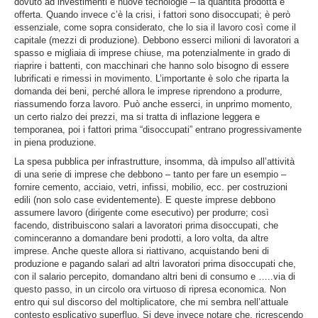
dovuto ad investimenti e nuove tecnologie – la quantità prodotta e
offerta. Quando invece c’è la crisi, i fattori sono disoccupati; è però
essenziale, come sopra considerato, che lo sia il lavoro così come il
capitale (mezzi di produzione). Debbono esserci milioni di lavoratori a
spasso e migliaia di imprese chiuse, ma potenzialmente in grado di
riaprire i battenti, con macchinari che hanno solo bisogno di essere
lubrificati e rimessi in movimento. L’importante è solo che riparta la
domanda dei beni, perché allora le imprese riprendono a produrre,
riassumendo forza lavoro. Può anche esserci, in unprimo momento,
un certo rialzo dei prezzi, ma si tratta di inflazione leggera e
temporanea, poi i fattori prima “disoccupati” entrano progressivamente
in piena produzione.
La spesa pubblica per infrastrutture, insomma, dà impulso all’attività
di una serie di imprese che debbono – tanto per fare un esempio –
fornire cemento, acciaio, vetri, infissi, mobilio, ecc. per costruzioni
edili (non solo case evidentemente). E queste imprese debbono
assumere lavoro (dirigente come esecutivo) per produrre; così
facendo, distribuiscono salari a lavoratori prima disoccupati, che
cominceranno a domandare beni prodotti, a loro volta, da altre
imprese. Anche queste allora si riattivano, acquistando beni di
produzione e pagando salari ad altri lavoratori prima disoccupati che,
con il salario percepito, domandano altri beni di consumo e …..via di
questo passo, in un circolo ora virtuoso di ripresa economica. Non
entro qui sul discorso del moltiplicatore, che mi sembra nell’attuale
contesto esplicativo superfluo. Si deve invece notare che, ricrescendo