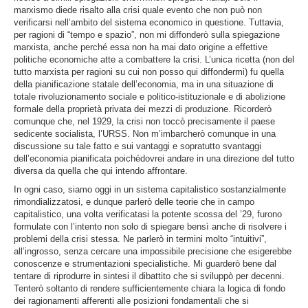
marxismo diede risalto alla crisi quale evento che non può non
verificarsi nell’ambito del sistema economico in questione. Tuttavia,
per ragioni di “tempo e spazio”, non mi diffonderò sulla spiegazione
marxista, anche perché essa non ha mai dato origine a effettive
politiche economiche atte a combattere la crisi. L’unica ricetta (non del
tutto marxista per ragioni su cui non posso qui diffondermi) fu quella
della pianificazione statale dell’economia, ma in una situazione di
totale rivoluzionamento sociale e politico-istituzionale e di abolizione
formale della proprietà privata dei mezzi di produzione. Ricorderò
comunque che, nel 1929, la crisi non toccò precisamente il paese
sedicente socialista, l’URSS. Non m’imbarcherò comunque in una
discussione su tale fatto e sui vantaggi e sopratutto svantaggi
dell’economia pianificata poichédovrei andare in una direzione del tutto
diversa da quella che qui intendo affrontare.
In ogni caso, siamo oggi in un sistema capitalistico sostanzialmente
rimondializzatosi, e dunque parlerò delle teorie che in campo
capitalistico, una volta verificatasi la potente scossa del ’29, furono
formulate con l’intento non solo di spiegare bensì anche di risolvere i
problemi della crisi stessa. Ne parlerò in termini molto “intuitivi”,
all’ingrosso, senza cercare una impossibile precisione che esigerebbe
conoscenze e strumentazioni specialistiche. Mi guarderò bene dal
tentare di riprodurre in sintesi il dibattito che si sviluppò per decenni.
Tenterò soltanto di rendere sufficientemente chiara la logica di fondo
dei ragionamenti afferenti alle posizioni fondamentali che si