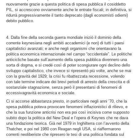
nuovamente grazie a questa politica di spesa pubblica il cosiddetto
PIL, si accrescono ovviamente anche le entrate fiscali; in definitiva, si
ridurrà progressivamente il tanto deprecato (dagli economisti odierni)
debito pubblico.
4. Dalla fine della seconda guerra mondiale iniziò il dominio della
corrente keynesiana negli ambiti accademici (e non) di tutti i paesi
capitalistici avanzati; e anche negli organismi che orientavano la
politica economica internazionale nel campo “occidentale”. Le politiche
anticicliche basate sull’aumento della spesa pubblica divennero una
sorta di dogma, e si credé così di poter scongiurare ogni declino dello
sviluppo capitalistico, che invece si ripresentò più volte, anche se mai
con la gravità del 1929; la crisi fu ribattezzata recessione, volendo
con tale termine indicare dei brevi periodi di arresto della crescita e di
sostanziale stagnazione, senza però il presentarsi di fenomeni di
eccessivagravità economica e sociale.
Ci si accorse abbastanza presto, in particolare negli anni ’70, che la
spesa pubblica poteva provocare fenomeni inflazionistici di rilievo, e
che la sua funzione anticrisi non era poi così incisiva come supposto
subito dopo la politica del New Deal e l’opera di Keynes che ne dava
una fondazione teorica. Già nel 1979 in Inghilterra con l’avvento della
Thatcher, e poi nel 1980 con Reagan negli USA, si riaffermarono
correnti neoliberiste che ripresero le tesi di una politica fondata sul