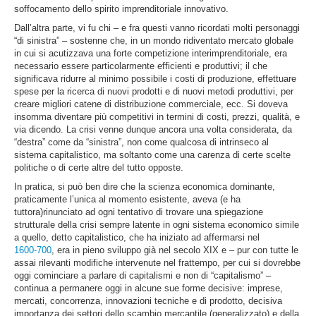
soffocamento dello spirito imprenditoriale innovativo.
Dall’altra parte, vi fu chi – e fra questi vanno ricordati molti personaggi
“di sinistra” – sostenne che, in un mondo ridiventato mercato globale
in cui si acutizzava una forte competizione interimprenditoriale, era
necessario essere particolarmente efficienti e produttivi; il che
significava ridurre al minimo possibile i costi di produzione, effettuare
spese per la ricerca di nuovi prodotti e di nuovi metodi produttivi, per
creare migliori catene di distribuzione commerciale, ecc. Si doveva
insomma diventare più competitivi in termini di costi, prezzi, qualità, e
via dicendo. La crisi venne dunque ancora una volta considerata, da
“destra” come da “sinistra”, non come qualcosa di intrinseco al
sistema capitalistico, ma soltanto come una carenza di certe scelte
politiche o di certe altre del tutto opposte.
In pratica, si può ben dire che la scienza economica dominante,
praticamente l’unica al momento esistente, aveva (e ha
tuttora)rinunciato ad ogni tentativo di trovare una spiegazione
strutturale della crisi sempre latente in ogni sistema economico simile
a quello, detto capitalistico, che ha iniziato ad affermarsi nel
1
6
00
-700
, era in pieno sviluppo già nel secolo XIX e – pur con tutte le
assai rilevanti modifiche intervenute nel frattempo, per cui si dovrebbe
oggi cominciare a parlare di capitalismi e non di “capitalismo” –
continua a permanere oggi in alcune sue forme decisive: imprese,
mercati, concorrenza, innovazioni tecniche e di prodotto, decisiva
importanza dei settori dello scambio mercantile (generalizzato) e della