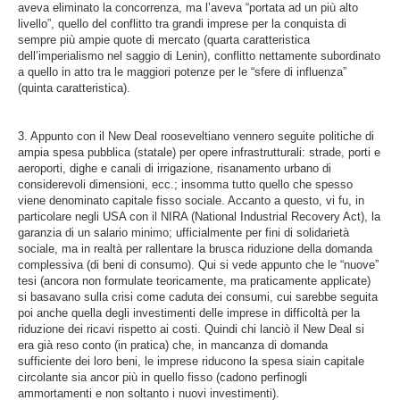
aveva eliminato la concorrenza, ma l’aveva “portata ad un più alto
livello”, quello del conflitto tra grandi imprese per la conquista di
sempre più ampie quote di mercato (quarta caratteristica
dell’imperialismo nel saggio di Lenin), conflitto nettamente subordinato
a quello in atto tra le maggiori potenze per le “sfere di influenza”
(quinta caratteristica).
3. Appunto con il New Deal rooseveltiano vennero seguite politiche di
ampia spesa pubblica (statale) per opere infrastrutturali: strade, porti e
aeroporti, dighe e canali di irrigazione, risanamento urbano di
considerevoli dimensioni, ecc.; insomma tutto quello che spesso
viene denominato capitale fisso sociale. Accanto a questo, vi fu, in
particolare negli USA con il NIRA (National Industrial Recovery Act), la
garanzia di un salario minimo; ufficialmente per fini di solidarietà
sociale, ma in realtà per rallentare la brusca riduzione della domanda
complessiva (di beni di consumo). Qui si vede appunto che le “nuove”
tesi (ancora non formulate teoricamente, ma praticamente applicate)
si basavano sulla crisi come caduta dei consumi, cui sarebbe seguita
poi anche quella degli investimenti delle imprese in difficoltà per la
riduzione dei ricavi rispetto ai costi. Quindi chi lanciò il New Deal si
era già reso conto (in pratica) che, in mancanza di domanda
sufficiente dei loro beni, le imprese riducono la spesa siain capitale
circolante sia ancor più in quello fisso (cadono perfinogli
ammortamenti e non soltanto i nuovi investimenti).