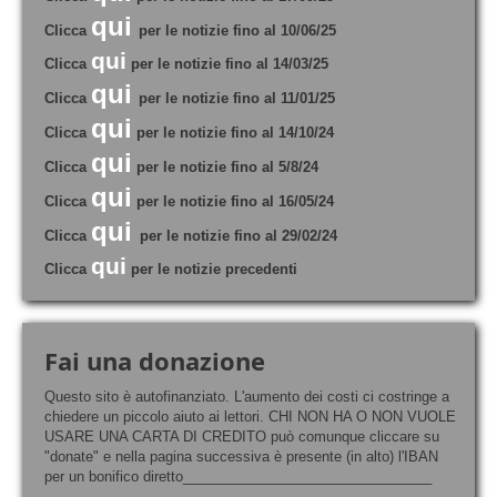
qui
Clicca
per le notizie fino al 10/06/25
qui
Clicca
per le notizie fino al 14/03/25
qui
Clicca
per le notizie fino al 11/01/25
qui
Clicca
per le notizie fino al 14/10/24
qui
Clicca
per le notizie fino al 5/8/24
qui
Clicca
per le notizie fino al 16/05/24
qui
Clicca
per le notizie fino al 29/02/24
qui
Clicca
per le notizie precedenti
Fai una donazione
Questo sito è autofinanziato. L'aumento dei costi ci costringe a
chiedere un piccolo aiuto ai lettori. CHI NON HA O NON VUOLE
USARE UNA CARTA DI CREDITO può comunque cliccare su
"donate" e nella pagina successiva è presente (in alto) l'IBAN
per un bonifico diretto________________________________