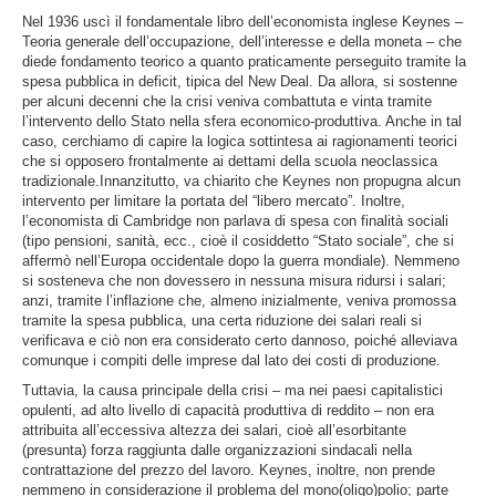
Nel 1936 uscì il fondamentale libro dell’economista inglese Keynes –
Teoria generale dell’occupazione, dell’interesse e della moneta – che
diede fondamento teorico a quanto praticamente perseguito tramite la
spesa pubblica in deficit, tipica del New Deal. Da allora, si sostenne
per alcuni decenni che la crisi veniva combattuta e vinta tramite
l’intervento dello Stato nella sfera economico-produttiva. Anche in tal
caso, cerchiamo di capire la logica sottintesa ai ragionamenti teorici
che si opposero frontalmente ai dettami della scuola neoclassica
tradizionale.Innanzitutto, va chiarito che Keynes non propugna alcun
intervento per limitare la portata del “libero mercato”. Inoltre,
l’economista di Cambridge non parlava di spesa con finalità sociali
(tipo pensioni, sanità, ecc., cioè il cosiddetto “Stato sociale”, che si
affermò nell’Europa occidentale dopo la guerra mondiale). Nemmeno
si sosteneva che non dovessero in nessuna misura ridursi i salari;
anzi, tramite l’inflazione che, almeno inizialmente, veniva promossa
tramite la spesa pubblica, una certa riduzione dei salari reali si
verificava e ciò non era considerato certo dannoso, poiché alleviava
comunque i compiti delle imprese dal lato dei costi di produzione.
Tuttavia, la causa principale della crisi – ma nei paesi capitalistici
opulenti, ad alto livello di capacità produttiva di reddito – non era
attribuita all’eccessiva altezza dei salari, cioè all’esorbitante
(presunta) forza raggiunta dalle organizzazioni sindacali nella
contrattazione del prezzo del lavoro. Keynes, inoltre, non prende
nemmeno in considerazione il problema del mono(oligo)polio; parte