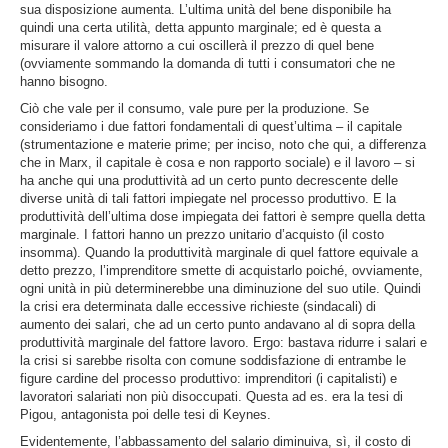
sua disposizione aumenta. L’ultima unità del bene disponibile ha
quindi una certa utilità, detta appunto marginale; ed è questa a
misurare il valore attorno a cui oscillerà il prezzo di quel bene
(ovviamente sommando la domanda di tutti i consumatori che ne
hanno bisogno.
Ciò che vale per il consumo, vale pure per la produzione. Se
consideriamo i due fattori fondamentali di quest’ultima – il capitale
(strumentazione e materie prime; per inciso, noto che qui, a differenza
che in Marx, il capitale è cosa e non rapporto sociale) e il lavoro – si
ha anche qui una produttività ad un certo punto decrescente delle
diverse unità di tali fattori impiegate nel processo produttivo. E la
produttività dell’ultima dose impiegata dei fattori è sempre quella detta
marginale. I fattori hanno un prezzo unitario d’acquisto (il costo
insomma). Quando la produttività marginale di quel fattore equivale a
detto prezzo, l’imprenditore smette di acquistarlo poiché, ovviamente,
ogni unità in più determinerebbe una diminuzione del suo utile. Quindi
la crisi era determinata dalle eccessive richieste (sindacali) di
aumento dei salari, che ad un certo punto andavano al di sopra della
produttività marginale del fattore lavoro. Ergo: bastava ridurre i salari e
la crisi si sarebbe risolta con comune soddisfazione di entrambe le
figure cardine del processo produttivo: imprenditori (i capitalisti) e
lavoratori salariati non più disoccupati. Questa ad es. era la tesi di
Pigou, antagonista poi delle tesi di Keynes.
Evidentemente, l’abbassamento del salario diminuiva, sì, il costo di