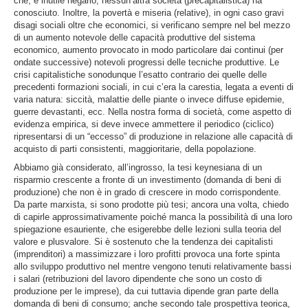
che, è inutile negarlo, nessun’altra società (precapitalistica) ha
conosciuto. Inoltre, la povertà e miseria (relative), in ogni caso gravi
disagi sociali oltre che economici, si verificano sempre nel bel mezzo
di un aumento notevole delle capacità produttive del sistema
economico, aumento provocato in modo particolare dai continui (per
ondate successive) notevoli progressi delle tecniche produttive. Le
crisi capitalistiche sonodunque l’esatto contrario dei quelle delle
precedenti formazioni sociali, in cui c’era la carestia, legata a eventi di
varia natura: siccità, malattie delle piante o invece diffuse epidemie,
guerre devastanti, ecc. Nella nostra forma di società, come aspetto di
evidenza empirica, si deve invece ammettere il periodico (ciclico)
ripresentarsi di un “eccesso” di produzione in relazione alle capacità di
acquisto di parti consistenti, maggioritarie, della popolazione.
Abbiamo già considerato, all’ingrosso, la tesi keynesiana di un
risparmio crescente a fronte di un investimento (domanda di beni di
produzione) che non è in grado di crescere in modo corrispondente.
Da parte marxista, si sono prodotte più tesi; ancora una volta, chiedo
di capirle approssimativamente poiché manca la possibilità di una loro
spiegazione esauriente, che esigerebbe delle lezioni sulla teoria del
valore e plusvalore. Si è sostenuto che la tendenza dei capitalisti
(imprenditori) a massimizzare i loro profitti provoca una forte spinta
allo sviluppo produttivo nel mentre vengono tenuti relativamente bassi
i salari (retribuzioni del lavoro dipendente che sono un costo di
produzione per le imprese), da cui tuttavia dipende gran parte della
domanda di beni di consumo; anche secondo tale prospettiva teorica,