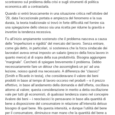
scontrarono sul problema della crisi e sugli strumenti di politica
economica atti a contrastarla.
Quando si entrò bruscamente in una situazione critica nell’ottobre del
’29, data l’eccezionale portata e ampiezza del fenomeno e la sua
durata, la teoria tradizionale si trovò in forte difficoltà nel fornire sia
una spiegazione dello stesso sia una ricetta per ridurne la gravità e
invertire la tendenza recessiva.
Fu all’inizio ampiamente sostenuto che il problema nasceva a causa
delle “imperfezioni e rigidità” del mercato del lavoro. Senza entrare,
come già detto, in particolari, si sosteneva che la forza sindacale dei
lavoratori aveva ormai imposto un salario (prezzo della forza lavoro in
quanto merce) al di sopra della sua produttività. Bisogna aggiungere
“marginale”. Cercherò di spiegare brevemente il problema. Debbo
necessariamente fare un détour che assomiglierà un po’ ad una
lezione, noioso quindi ma necessario. A differenza dei “classici”
(Smith e Ricardo in testa), che consideravano il valore dei beni
prodotti in base al tempo di lavoro occorso nel produrli – e il prezzo
effettivo, in base all’andamento della domanda e dell’offerta, oscillava
attorno al valore; questa considerazione in merito a detta oscillazione
vale per tutti gli economisti, di qualsiasi tendenza siano nel concepire
ilvalore dei beni – i neoclassici lo pensavano in base alla quantità di
bene a disposizione del consumatore in relazione all’intensità delsuo
bisogno di quel bene. Ma questa intensità, e dunque l’utilità del bene
per il consumatore, diminuisce man mano che la quantità del bene a