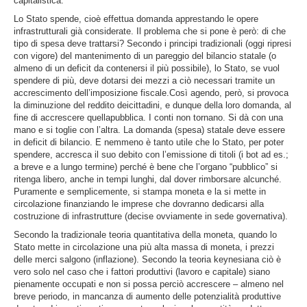
capitalistica.
Lo Stato spende, cioè effettua domanda apprestando le opere
infrastrutturali già considerate. Il problema che si pone è però: di che
tipo di spesa deve trattarsi? Secondo i principi tradizionali (oggi ripresi
con vigore) del mantenimento di un pareggio del bilancio statale (o
almeno di un deficit da contenersi il più possibile), lo Stato, se vuol
spendere di più, deve dotarsi dei mezzi a ciò necessari tramite un
accrescimento dell’imposizione fiscale.Così agendo, però, si provoca
la diminuzione del reddito deicittadini, e dunque della loro domanda, al
fine di accrescere quellapubblica. I conti non tornano. Si dà con una
mano e si toglie con l’altra. La domanda (spesa) statale deve essere
in deficit di bilancio. E nemmeno è tanto utile che lo Stato, per poter
spendere, accresca il suo debito con l’emissione di titoli (i bot ad es.;
a breve e a lungo termine) perché è bene che l’organo “pubblico” si
ritenga libero, anche in tempi lunghi, dal dover rimborsare alcunché.
Puramente e semplicemente, si stampa moneta e la si mette in
circolazione finanziando le imprese che dovranno dedicarsi alla
costruzione di infrastrutture (decise ovviamente in sede governativa).
Secondo la tradizionale teoria quantitativa della moneta, quando lo
Stato mette in circolazione una più alta massa di moneta, i prezzi
delle merci salgono (inflazione). Secondo la teoria keynesiana ciò è
vero solo nel caso che i fattori produttivi (lavoro e capitale) siano
pienamente occupati e non si possa perciò accrescere – almeno nel
breve periodo, in mancanza di aumento delle potenzialità produttive