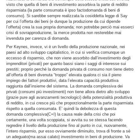
visto che quella di beni di investimento assorbiva la parte di reddito
risparmiata (la parte consumata è ipso factodomanda di beni di
consumo). Si sarebbe sempre realizzata la cosiddetta legge di Say
per cui l’offerta dei beni (e dunque la produzione da cui dipende
l’offerta) crea la sua propria domanda; non potrebbe perciò mai esserci
crisi di sovrapproduzione, la merce prodotta non resterebbe mai
invenduta per carenza di domanda.
Per Keynes, invece, vi è un livello della produzione nazionale, nei
paesi ad alto sviluppo capitalistico, in cui si verifica comunque un
eccesso di risparmio, che non viene assorbito dall’investimento degli
imprenditori (privati) per quanto bassi siano i saggi di interesse sui
prestiti; proprio perché la domanda privata di consumo non tiene dietro
all’offerta di beni divenuta “troppo” elevata qualora ci sia il pieno
impiego dei fattori produttivi, data l’elevata capacità produttiva
raggiunta dall’insieme del sistema. La domanda complessiva dei
privati (consumi più investimenti) non tiene allora dietro allo sviluppo
(grazie pure agli avanzamenti tecnologici) della potenzialità produttiva
di reddito, in cui cresce più che proporzionalmente la parte risparmiata
rispetto a quella consumata. E’ quindi la debolezza di questa
domanda complessiva(C+I) la causa reale della crisi che poi
certamente, una volta scoppiata, si avvita su se stessa facendo
regredire il livello della produzione fino al punto in cui, nuovamente,
l’intero risparmio, pur esso ovviamente diminuito, trova di fronte a sé
un adeguato(ma assai calato) investimento in beni di produzione. Va