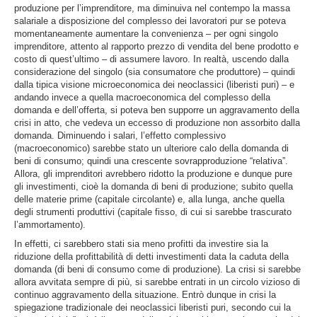
produzione per l’imprenditore, ma diminuiva nel contempo la massa
salariale a disposizione del complesso dei lavoratori pur se poteva
momentaneamente aumentare la convenienza – per ogni singolo
imprenditore, attento al rapporto prezzo di vendita del bene prodotto e
costo di quest’ultimo – di assumere lavoro. In realtà, uscendo dalla
considerazione del singolo (sia consumatore che produttore) – quindi
dalla tipica visione microeconomica dei neoclassici (liberisti puri) – e
andando invece a quella macroeconomica del complesso della
domanda e dell’offerta, si poteva ben supporre un aggravamento della
crisi in atto, che vedeva un eccesso di produzione non assorbito dalla
domanda. Diminuendo i salari, l’effetto complessivo
(macroeconomico) sarebbe stato un ulteriore calo della domanda di
beni di consumo; quindi una crescente sovrapproduzione “relativa”.
Allora, gli imprenditori avrebbero ridotto la produzione e dunque pure
gli investimenti, cioè la domanda di beni di produzione; subito quella
delle materie prime (capitale circolante) e, alla lunga, anche quella
degli strumenti produttivi (capitale fisso, di cui si sarebbe trascurato
l’ammortamento).
In effetti, ci sarebbero stati sia meno profitti da investire sia la
riduzione della profittabilità di detti investimenti data la caduta della
domanda (di beni di consumo come di produzione). La crisi si sarebbe
allora avvitata sempre di più, si sarebbe entrati in un circolo vizioso di
continuo aggravamento della situazione. Entrò dunque in crisi la
spiegazione tradizionale dei neoclassici liberisti puri, secondo cui la