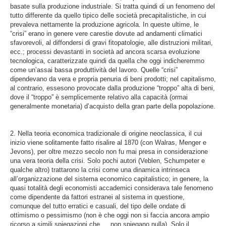
basate sulla produzione industriale. Si tratta quindi di un fenomeno del
tutto differente da quello tipico delle società precapitalistiche, in cui
prevaleva nettamente la produzione agricola. In queste ultime, le
“crisi” erano in genere vere carestie dovute ad andamenti climatici
sfavorevoli, al diffondersi di gravi fitopatologie, alle distruzioni militari,
ecc.; processi devastanti in società ad ancora scarsa evoluzione
tecnologica, caratterizzate quindi da quella che oggi indicheremmo
come un’assai bassa produttività del lavoro. Quelle “crisi”
dipendevano da vera e propria penuria di beni prodotti; nel capitalismo,
al contrario, essesono provocate dalla produzione “troppo” alta di beni,
dove il “troppo” è semplicemente relativo alla capacità (ormai
generalmente monetaria) d’acquisto della gran parte della popolazione.
2. Nella teoria economica tradizionale di origine neoclassica, il cui
inizio viene solitamente fatto risalire al 1870 (con Walras, Menger e
Jevons), per oltre mezzo secolo non fu mai presa in considerazione
una vera teoria della crisi. Solo pochi autori (Veblen, Schumpeter e
qualche altro) trattarono la crisi come una dinamica intrinseca
all’organizzazione del sistema economico capitalistico; in genere, la
quasi totalità degli economisti accademici considerava tale fenomeno
come dipendente da fattori estranei al sistema in questione,
comunque del tutto erratici e casuali, del tipo delle ondate di
ottimismo o pessimismo (non è che oggi non si faccia ancora ampio
ricorso a simili spiegazioni che…..non spiegano nulla). Solo il