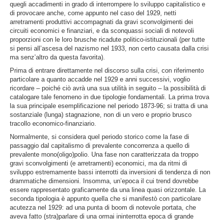
quegli accadimenti in grado di interrompere lo sviluppo capitalistico e
di provocare anche, come appunto nel caso del 1929, netti
arretramenti produttivi accompagnati da gravi sconvolgimenti dei
circuiti economici e finanziari, e da sconquassi sociali di notevoli
proporzioni con le loro brusche ricadute politico-istituzionali (per tutte
si pensi all’ascesa del nazismo nel 1933, non certo causata dalla crisi
ma senz’altro da questa favorita).
Prima di entrare direttamente nel discorso sulla crisi, con riferimento
particolare a quanto accadde nel 1929 e anni successivi, voglio
ricordare – poiché ciò avrà una sua utilità in seguito – la possibilità di
catalogare tale fenomeno in due tipologie fondamentali. La prima trova
la sua principale esemplificazione nel periodo 1873-96; si tratta di una
sostanziale (lunga) stagnazione, non di un vero e proprio brusco
tracollo economico-finanziario.
Normalmente, si considera quel periodo storico come la fase di
passaggio dal capitalismo di prevalente concorrenza a quello di
prevalente mono(oligo)polio. Una fase non caratterizzata da troppo
gravi sconvolgimenti (e arretramenti) economici, ma da ritmi di
sviluppo estremamente bassi interrotti da inversioni di tendenza di non
drammatiche dimensioni. Insomma, un’epoca il cui trend dovrebbe
essere rappresentato graficamente da una linea quasi orizzontale. La
seconda tipologia è appunto quella che si manifestò con particolare
acutezza nel 1929: ad una punta di boom di notevole portata, che
aveva fatto (stra)parlare di una ormai ininterrotta epoca di grande