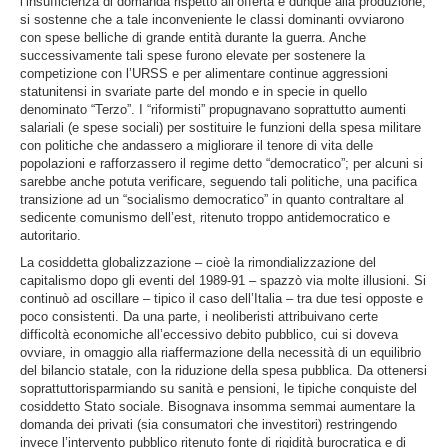
l’insufficienza di domanda rispetto all’offerta e dunque alla produzione,
si sostenne che a tale inconveniente le classi dominanti ovviarono
con spese belliche di grande entità durante la guerra. Anche
successivamente tali spese furono elevate per sostenere la
competizione con l’URSS e per alimentare continue aggressioni
statunitensi in svariate parte del mondo e in specie in quello
denominato “Terzo”. I “riformisti” propugnavano soprattutto aumenti
salariali (e spese sociali) per sostituire le funzioni della spesa militare
con politiche che andassero a migliorare il tenore di vita delle
popolazioni e rafforzassero il regime detto “democratico”; per alcuni si
sarebbe anche potuta verificare, seguendo tali politiche, una pacifica
transizione ad un “socialismo democratico” in quanto contraltare al
sedicente comunismo dell’est, ritenuto troppo antidemocratico e
autoritario.
La cosiddetta globalizzazione – cioè la rimondializzazione del
capitalismo dopo gli eventi del 1989-91 – spazzò via molte illusioni. Si
continuò ad oscillare – tipico il caso dell’Italia – tra due tesi opposte e
poco consistenti. Da una parte, i neoliberisti attribuivano certe
difficoltà economiche all’eccessivo debito pubblico, cui si doveva
ovviare, in omaggio alla riaffermazione della necessità di un equilibrio
del bilancio statale, con la riduzione della spesa pubblica. Da ottenersi
soprattuttorisparmiando su sanità e pensioni, le tipiche conquiste del
cosiddetto Stato sociale. Bisognava insomma semmai aumentare la
domanda dei privati (sia consumatori che investitori) restringendo
invece l’intervento pubblico ritenuto fonte di rigidità burocratica e di