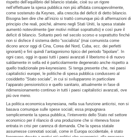
rispetto dell’equilibrio del bilancio statale, cioè su un rigore
nell’effettuare la spesa pubblica non più affidata consapevolmente,
come sostenuto da Keynes, alla crescita del deficit di detto bilancio.
Bisogna ben dire che all’inizio si trattò comunque più di affermazioni di
principio che reali, poiché, almeno negli Stati Uniti, la spesa statale
aumentò notevolmente (per motivi militari soprattutto) e così pure il
deficit di bilancio. Soltanto però nel secolo scorso e soprattutto finché
non si disfece il sistema detto “socialista” (mai comunista come
dicono ancor oggi di Cina, Corea del Nord, Cuba, ecc. dei perfetti
ignoranti) e finì quindi l’antagonismo tipico del periodo “bipolare”. In
ogni caso, oggi in quasi tutti i paesi avanzati il liberismo è di nuovo
saldamente in sella ed è particolarmente degenerato anche rispetto a
quello tradizionale pre-keynesiano. Si tenga presente che, nei paesi
capitalistici europei, le politiche di spesa pubblica condussero al
cosiddetto “Stato sociale”, in cui si svilupparono in particolare
l’apparato pensionistico e quello sanitario, attualmente in fase di
ridimensionamento continuo in tutti i paesi capitalistici avanzati, ove
più ove meno.
La politica economica keynesiana, nella sua funzione anticrisi, non si
basava comunque sulle spese sociali; essa propugnava
semplicemente la spesa pubblica, l’intervento dello Stato nel settore
economico per il rilancio di una produzione che si riteneva fosse
entrata in crisi per carenza di domanda. Che la spesa statale
assumesse connotati sociali, come in Europa occidentale, è stato
fenomeno dovuto a motivi più politici che economici: alla presenza