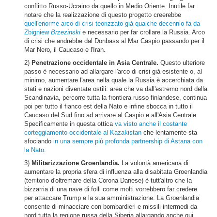
conflitto Russo-Ucraino da quello in Medio Oriente. Inutile far
notare che la realizzazione di questo progetto creerebbe
quell'enorme arco di crisi teorizzato già qualche decennio fa da
Zbigniew
Brzezinski
e necessario per far crollare la Russia. Arco
di crisi che andrebbe dal Donbass al Mar Caspio passando per il
Mar Nero, il Caucaso e l'Iran.
2)
Penetrazione occidentale in Asia Centrale.
Questo ulteriore
passo è necessario ad allargare l'arco di crisi già esistente o, al
minimo, aumentare l'area nella quale la Russia è accerchiata da
stati e nazioni diventate ostili: area che va dall'estremo nord della
Scandinavia, percorre tutta la frontiera russo finlandese, continua
poi per tutto il fianco est della Nato e infine sbocca in tutto il
Caucaso del Sud fino ad arrivare al Caspio e all'Asia Centrale.
Specificamente in questa ottica
va visto anche il costante
corteggiamento occidentale al Kazakistan
che lentamente sta
sfociando
in una sempre più profonda partnership di Astana con
la Nato
.
3)
Militarizzazione Groenlandia.
La volontà americana di
aumentare la propria sfera di influenza alla disabitata Groenlandia
(territorio d'oltremare della Corona Danese) è tutt'altro che la
bizzarria di una nave di folli come molti vorrebbero far credere
per attaccare Trump e la sua amministrazione. La Groenlandia
consente di minacciare con bombardieri e missili intermedi da
nord tutta la regione russa della Siberia allargando anche qui