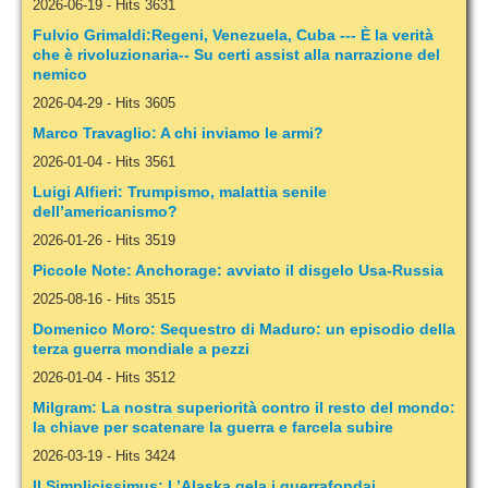
2026-06-19
-
Hits 3631
Fulvio Grimaldi:Regeni, Venezuela, Cuba --- È la verità
che è rivoluzionaria-- Su certi assist alla narrazione del
nemico
2026-04-29
-
Hits 3605
Marco Travaglio: A chi inviamo le armi?
2026-01-04
-
Hits 3561
Luigi Alfieri: Trumpismo, malattia senile
dell’americanismo?
2026-01-26
-
Hits 3519
Piccole Note: Anchorage: avviato il disgelo Usa-Russia
2025-08-16
-
Hits 3515
Domenico Moro: Sequestro di Maduro: un episodio della
terza guerra mondiale a pezzi
2026-01-04
-
Hits 3512
Milgram: La nostra superiorità contro il resto del mondo:
la chiave per scatenare la guerra e farcela subire
2026-03-19
-
Hits 3424
Il Simplicissimus: L’Alaska gela i guerrafondai