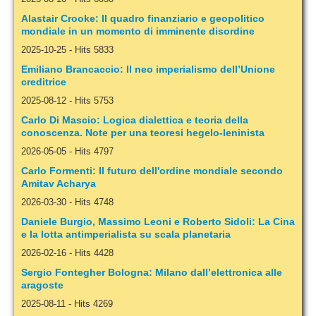
Alastair Crooke: Il quadro finanziario e geopolitico
mondiale in un momento di imminente disordine
2025-10-25
-
Hits 5833
Emiliano Brancaccio: Il neo imperialismo dell’Unione
creditrice
2025-08-12
-
Hits 5753
Carlo Di Mascio: Logica dialettica e teoria della
conoscenza. Note per una teoresi hegelo-leninista
2026-05-05
-
Hits 4797
Carlo Formenti: Il futuro dell'ordine mondiale secondo
Amitav Acharya
2026-03-30
-
Hits 4748
Daniele Burgio, Massimo Leoni e Roberto Sidoli: La Cina
e la lotta antimperialista su scala planetaria
2026-02-16
-
Hits 4428
Sergio Fontegher Bologna: Milano dall’elettronica alle
aragoste
2025-08-11
-
Hits 4269