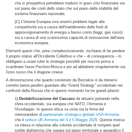
che in prospettiva potrebbero tradursi in gravi crisi finanziarie sia
sul piano dei conti dello stato che sul piano della stabilità del
sistema finanziario nazionale;
[C] L'Unione Europea vive enormi problemi legati alla
competitività sia a causa dell'inaridimento delle fonti di
approvvigionamento di energia a basso costo (leggi, gas russo)
sia a causa di una scarsissima capacità di innovazione dell'area
economica europea.
Elementi questi che, presi complessivamente, rischiano di far perdere
il proprio status all'Occidente Collettivo e che – di conseguenza – lo
obbligano a usare tutte le strategie possibili per riuscire prima a
scardinare l'asse Pechino-Mosca e poi ad abbattere singolarmente sia
l'orso russo che il dragone cinese.
A dimostrazione che quanto sostenuto da Bezrukov è da ritenersi
corretto basta peraltro guardare alla “Grand Strategy” occidentale nei
confronti della Russia che in questo momento ha tre grandi pilastri:
1)
Destabilizzazione del Caucaso
da attuarsi portando nella
sfera occidentale, sia europea che NATO, l'Armenia e
l'Azerbaijan. In questa ottica va vista sia la firma del
memorandum di
partenariato strategico globale USA-Armenia
che il
vertice UE-Armenia del 4 e 5 Maggio 2026
. Questa mossa
va intesa in relazione alla volontà occidentale di rompere quel
sottile diaframma che separa sul piano territoriale e geografico il