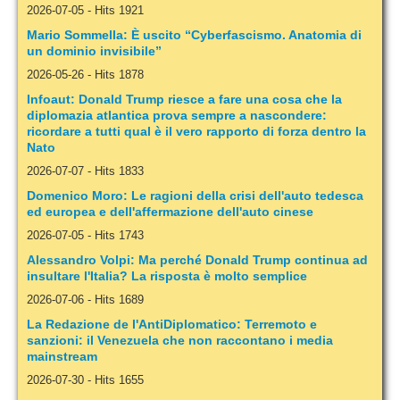
2026-07-05
-
Hits 1921
Mario Sommella: È uscito “Cyberfascismo. Anatomia di
un dominio invisibile”
2026-05-26
-
Hits 1878
Infoaut: Donald Trump riesce a fare una cosa che la
diplomazia atlantica prova sempre a nascondere:
ricordare a tutti qual è il vero rapporto di forza dentro la
Nato
2026-07-07
-
Hits 1833
Domenico Moro: Le ragioni della crisi dell'auto tedesca
ed europea e dell'affermazione dell'auto cinese
2026-07-05
-
Hits 1743
Alessandro Volpi: Ma perché Donald Trump continua ad
insultare l'Italia? La risposta è molto semplice
2026-07-06
-
Hits 1689
La Redazione de l'AntiDiplomatico: Terremoto e
sanzioni: il Venezuela che non raccontano i media
mainstream
2026-07-30
-
Hits 1655