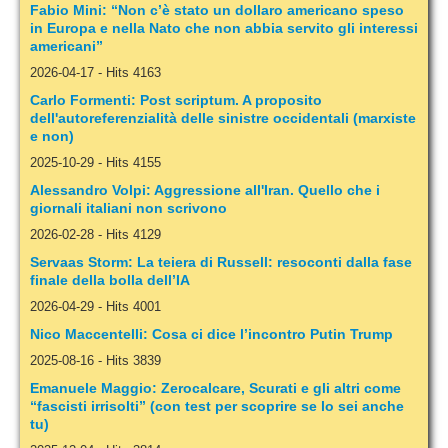
Fabio Mini: “Non c’è stato un dollaro americano speso
in Europa e nella Nato che non abbia servito gli interessi
americani”
2026-04-17
-
Hits 4163
Carlo Formenti: Post scriptum. A proposito
dell'autoreferenzialità delle sinistre occidentali (marxiste
e non)
2025-10-29
-
Hits 4155
Alessandro Volpi: Aggressione all'Iran. Quello che i
giornali italiani non scrivono
2026-02-28
-
Hits 4129
Servaas Storm: La teiera di Russell: resoconti dalla fase
finale della bolla dell’IA
2026-04-29
-
Hits 4001
Nico Maccentelli: Cosa ci dice l’incontro Putin Trump
2025-08-16
-
Hits 3839
Emanuele Maggio: Zerocalcare, Scurati e gli altri come
“fascisti irrisolti” (con test per scoprire se lo sei anche
tu)