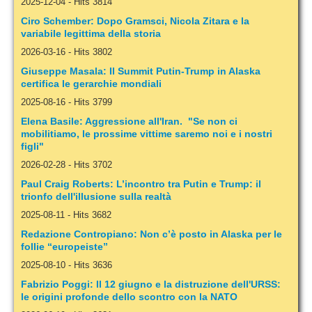
2025-12-04
-
Hits 3814
Ciro Schember: Dopo Gramsci, Nicola Zitara e la
variabile legittima della storia
2026-03-16
-
Hits 3802
Giuseppe Masala: Il Summit Putin-Trump in Alaska
certifica le gerarchie mondiali
2025-08-16
-
Hits 3799
Elena Basile: Aggressione all'Iran. "Se non ci
mobilitiamo, le prossime vittime saremo noi e i nostri
figli"
2026-02-28
-
Hits 3702
Paul Craig Roberts: L’incontro tra Putin e Trump: il
trionfo dell'illusione sulla realtà
2025-08-11
-
Hits 3682
Redazione Contropiano: Non c’è posto in Alaska per le
follie “europeiste”
2025-08-10
-
Hits 3636
Fabrizio Poggi: Il 12 giugno e la distruzione dell'URSS:
le origini profonde dello scontro con la NATO