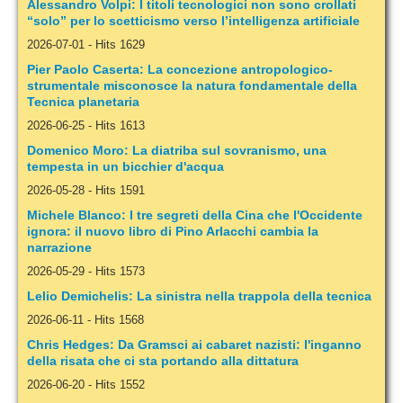
Alessandro Volpi: I titoli tecnologici non sono crollati
“solo” per lo scetticismo verso l’intelligenza artificiale
2026-07-01
-
Hits 1629
Pier Paolo Caserta: La concezione antropologico-
strumentale misconosce la natura fondamentale della
Tecnica planetaria
2026-06-25
-
Hits 1613
Domenico Moro: La diatriba sul sovranismo, una
tempesta in un bicchier d'acqua
2026-05-28
-
Hits 1591
Michele Blanco: I tre segreti della Cina che l'Occidente
ignora: il nuovo libro di Pino Arlacchi cambia la
narrazione
2026-05-29
-
Hits 1573
Lelio Demichelis: La sinistra nella trappola della tecnica
2026-06-11
-
Hits 1568
Chris Hedges: Da Gramsci ai cabaret nazisti: l'inganno
della risata che ci sta portando alla dittatura
2026-06-20
-
Hits 1552