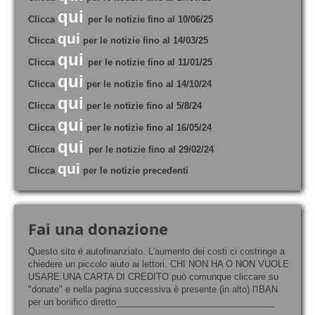
qui
Clicca
per le notizie fino al 10/06/25
qui
Clicca
per le notizie fino al 14/03/25
qui
Clicca
per le notizie fino al 11/01/25
qui
Clicca
per le notizie fino al 14/10/24
qui
Clicca
per le notizie fino al 5/8/24
qui
Clicca
per le notizie fino al 16/05/24
qui
Clicca
per le notizie fino al 29/02/24
qui
Clicca
per le notizie precedenti
Fai una donazione
Questo sito è autofinanziato. L'aumento dei costi ci costringe a
chiedere un piccolo aiuto ai lettori. CHI NON HA O NON VUOLE
USARE UNA CARTA DI CREDITO può comunque cliccare su
"donate" e nella pagina successiva è presente (in alto) l'IBAN
per un bonifico diretto________________________________