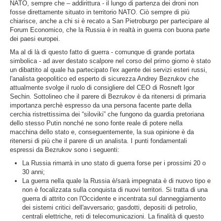
NATO, sempre che – addirittura - il lungo di partenza dei droni non
fosse direttamente situato in territorio NATO. Ciò sempre di più
chiarisce, anche a chi si è recato a San Pietroburgo per partecipare al
Forum Economico, che la Russia è in realtà in guerra con buona parte
dei paesi europei.
Ma al di là di questo fatto di guerra - comunque di grande portata
simbolica - ad aver destato scalpore nel corso del primo giorno è stato
un dibattito al quale ha partecipato l'ex agente dei servizi esteri russi,
l'analista geopolitico ed esperto di sicurezza Andrey Bezrukov che
attualmente svolge il ruolo di consigliere del CEO di Rosneft Igor
Sechin. Sottolineo che il parere di Bezrukov è da ritenersi di primaria
importanza perchè espresso da una persona facente parte della
cerchia ristrettissima dei “siloviki” che fungono da guardia pretoriana
dello stesso Putin nonché ne sono fonte reale di potere nella
macchina dello stato e, conseguentemente, la sua opinione è da
ritenersi di più che il parere di un analista. I punti fondamentali
espressi da Bezrukov sono i seguenti:
La Russia rimarrà in uno stato di guerra forse per i prossimi 20 o
30 anni;
La guerra nella quale la Russia è/sarà impegnata è di nuovo tipo e
non è focalizzata sulla conquista di nuovi territori. Si tratta di una
guerra di attrito con l'Occidente e incentrata sul danneggiamento
dei sistemi critici dell'avversario; gasdotti, depositi di petrolio,
centrali elettriche, reti di telecomunicazioni. La finalità di questo