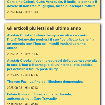
Geraldina Colotti: Cuba-Venezuela. Il fucile, la penna e il
dovere di non tradire: giugno, mese di esempi e rotture
2026-06-14
-
Hits 1513
Gli articoli più letti dell'ultimo anno
Alastair Crooke: Indurre Trump a un attacco contro
l'Iran? Netanyahu negherà il suo "certificato kosher" a
un accordo con l'Iran se i missili iraniani saranno
omessi
2026-02-07
-
Hits 7306
Alastair Crooke: I segni precursori della guerra sono già
in atto. L'Iran è il bersaglio di un'intensa lotta politica
per definire il futuro post-Trump
2025-12-31
-
Hits 6856
Thomas Fazi: La fine dell’illusione democratica
2025-09-23
-
Hits 6213
Fulvio Grimaldi: Ebrei, sionismo, Israele,
antisemitismo… Caro Travaglio
2025-08-10
-
Hits 6030