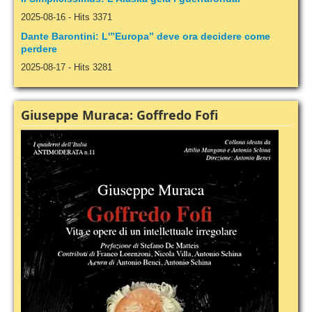
2025-08-16
-
Hits 3371
Dante Barontini: L'”Europa” deve ora decidere come
perdere
2025-08-17
-
Hits 3281
Giuseppe Muraca: Goffredo Fofi