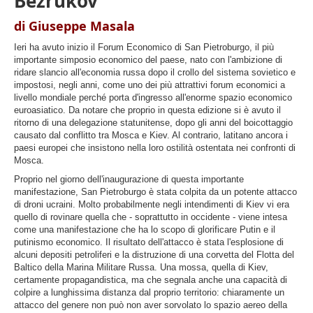
Bezrukov
di Giuseppe Masala
Ieri ha avuto inizio il Forum Economico di San Pietroburgo, il più
importante simposio economico del paese, nato con l'ambizione di
ridare slancio all'economia russa dopo il crollo del sistema sovietico e
impostosi, negli anni, come uno dei più attrattivi forum economici a
livello mondiale perché porta d'ingresso all'enorme spazio economico
euroasiatico. Da notare che proprio in questa edizione si è avuto il
ritorno di una delegazione statunitense, dopo gli anni del boicottaggio
causato dal conflitto tra Mosca e Kiev. Al contrario, latitano ancora i
paesi europei che insistono nella loro ostilità ostentata nei confronti di
Mosca.
Proprio nel giorno dell'inaugurazione di questa importante
manifestazione, San Pietroburgo è stata colpita da un potente attacco
di droni ucraini. Molto probabilmente negli intendimenti di Kiev vi era
quello di rovinare quella che - soprattutto in occidente - viene intesa
come una manifestazione che ha lo scopo di glorificare Putin e il
putinismo economico. Il risultato dell'attacco è stata l'esplosione di
alcuni depositi petroliferi e la distruzione di una corvetta del Flotta del
Baltico della Marina Militare Russa. Una mossa, quella di Kiev,
certamente propagandistica, ma che segnala anche una capacità di
colpire a lunghissima distanza dal proprio territorio: chiaramente un
attacco del genere non può non aver sorvolato lo spazio aereo della