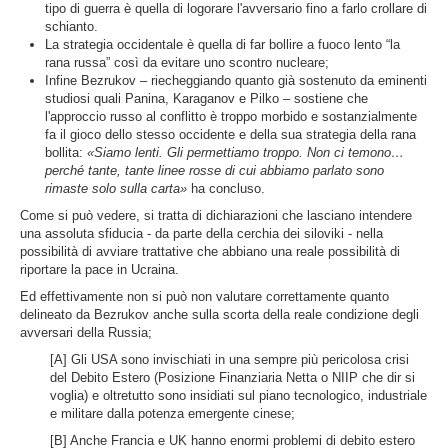
tipo di guerra è quella di logorare l'avversario fino a farlo crollare di
schianto.
La strategia occidentale è quella di far bollire a fuoco lento “la
rana russa” così da evitare uno scontro nucleare;
Infine Bezrukov – riecheggiando quanto già sostenuto da eminenti
studiosi quali Panina, Karaganov e Pilko – sostiene che
l'approccio russo al conflitto è troppo morbido e sostanzialmente
fa il gioco dello stesso occidente e della sua strategia della rana
bollita:
«Siamo lenti. Gli permettiamo troppo. Non ci temono…
perché tante, tante linee rosse di cui abbiamo parlato sono
rimaste solo sulla carta»
ha concluso.
Come si può vedere, si tratta di dichiarazioni che lasciano intendere
una assoluta sfiducia - da parte della cerchia dei siloviki - nella
possibilità di avviare trattative che abbiano una reale possibilità di
riportare la pace in Ucraina.
Ed effettivamente non si può non valutare correttamente quanto
delineato da Bezrukov anche sulla scorta della reale condizione degli
avversari della Russia;
[A] Gli USA sono invischiati in una sempre più pericolosa crisi
del Debito Estero (Posizione Finanziaria Netta o NIIP che dir si
voglia) e oltretutto sono insidiati sul piano tecnologico, industriale
e militare dalla potenza emergente cinese;
[B] Anche Francia e UK hanno enormi problemi di debito estero