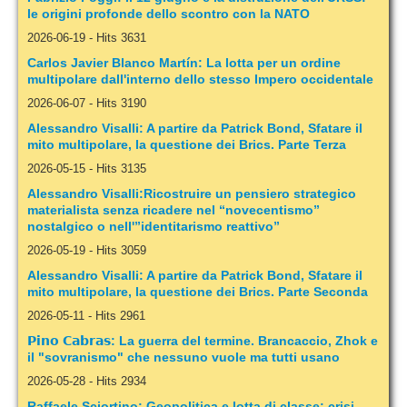
le origini profonde dello scontro con la NATO
2026-06-19
-
Hits 3631
Carlos Javier Blanco Martín: La lotta per un ordine
multipolare dall'interno dello stesso Impero occidentale
2026-06-07
-
Hits 3190
Alessandro Visalli: A partire da Patrick Bond, Sfatare il
mito multipolare, la questione dei Brics. Parte Terza
2026-05-15
-
Hits 3135
Alessandro Visalli:Ricostruire un pensiero strategico
materialista senza ricadere nel “novecentismo”
nostalgico o nell'”identitarismo reattivo”
2026-05-19
-
Hits 3059
Alessandro Visalli: A partire da Patrick Bond, Sfatare il
mito multipolare, la questione dei Brics. Parte Seconda
2026-05-11
-
Hits 2961
𝗣𝗶𝗻𝗼 𝗖𝗮𝗯𝗿𝗮𝘀: La guerra del termine. Brancaccio, Zhok e
il "sovranismo" che nessuno vuole ma tutti usano
2026-05-28
-
Hits 2934
Raffaele Sciortino: Geopolitica e lotta di classe: crisi,