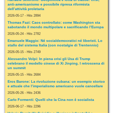
anti-americanismo e possibile ripresa riformista
dell’attività proletaria
2026-05-17
-
Hits 2894
Thomas Fazi: Caos controllato: come Washington sta
sabotando il mondo multipolare e sacrificando l’Europa
2026-05-24
-
Hits 2782
Emanuele Maggio: Né socialdemocratici né liberisti. Lo
stallo del sistema Italia (con nostalgie di Trentennio)
2026-05-15
-
Hits 2749
Alessandro Volpi: In piena crisi gli Usa di Trump
celebrano il modello cinese di Xi Jinping. I retroscena di
un summit
2026-05-15
-
Hits 2684
Eros Barone: La rivoluzione cubana: un esempio storico
e attuale che l’imperialismo americano vuole cancellare
2026-05-26
-
Hits 2436
Carlo Formenti: Quelli che la Cina non è socialista
2026-06-17
-
Hits 2296