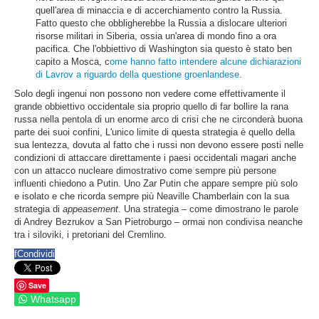
quell'area di minaccia e di accerchiamento contro la Russia.
Fatto questo che obbligherebbe la Russia a dislocare ulteriori
risorse militari in Siberia, ossia un'area di mondo fino a ora
pacifica. Che l'obbiettivo di Washington sia questo è stato ben
capito a Mosca, c
ome hanno fatto intendere alcune dichiarazioni
di Lavrov a riguardo della questione groenlandese
.
Solo degli ingenui non possono non vedere come effettivamente il
grande obbiettivo occidentale sia proprio quello di far bollire la rana
russa nella pentola di un enorme arco di crisi che ne circonderà buona
parte dei suoi confini, L'unico limite di questa strategia è quello della
sua lentezza, dovuta al fatto che i russi non devono essere posti nelle
condizioni di attaccare direttamente i paesi occidentali magari anche
con un attacco nucleare dimostrativo come sempre più persone
influenti chiedono a Putin. Uno Zar Putin che appare sempre più solo
e isolato e che ricorda sempre più Neaville Chamberlain con la sua
strategia di
appeasement
. Una strategia – come dimostrano le parole
di Andrey Bezrukov a San Pietroburgo – ormai non condivisa neanche
tra i siloviki, i pretoriani del Cremlino.
f
Condividi
Save
Whatsapp