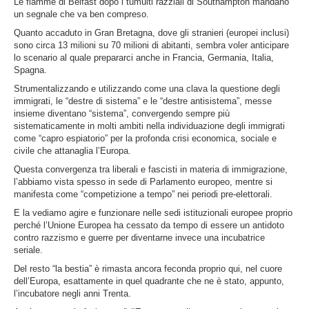
Le fiamme di Belfast dopo i tumulti razziali di Southampton mandano
un segnale che va ben compreso.
Quanto accaduto in Gran Bretagna, dove gli stranieri (europei inclusi)
sono circa 13 milioni su 70 milioni di abitanti, sembra voler anticipare
lo scenario al quale prepararci anche in Francia, Germania, Italia,
Spagna.
Strumentalizzando e utilizzando come una clava la questione degli
immigrati, le “destre di sistema” e le “destre antisistema”, messe
insieme diventano “sistema”, convergendo sempre più
sistematicamente in molti ambiti nella individuazione degli immigrati
come “capro espiatorio” per la profonda crisi economica, sociale e
civile che attanaglia l’Europa.
Questa convergenza tra liberali e fascisti in materia di immigrazione,
l’abbiamo vista spesso in sede di Parlamento europeo, mentre si
manifesta come “competizione a tempo” nei periodi pre-elettorali.
E la vediamo agire e funzionare nelle sedi istituzionali europee proprio
perché l’Unione Europea ha cessato da tempo di essere un antidoto
contro razzismo e guerre per diventarne invece una incubatrice
seriale.
Del resto “la bestia” è rimasta ancora feconda proprio qui, nel cuore
dell’Europa, esattamente in quel quadrante che ne è stato, appunto,
l’incubatore negli anni Trenta.