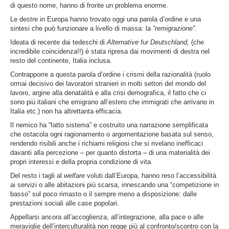
di questo nome, hanno di fronte un problema enorme.
Le destre in Europa hanno trovato oggi una parola d’ordine e una
sintesi che può funzionare a livello di massa: la
“remigrazione”.
Ideata di recente dai tedeschi di
Alternative fur Deutschland,
(che
incredibile coincidenza!!) è stata ripresa dai movimenti di destra nel
resto del continente, Italia inclusa.
Contrapporre a questa parola d’ordine i crismi della razionalità (ruolo
ormai decisivo dei lavoratori stranieri in molti settori del mondo del
lavoro, argine alla denatalità e alla crisi demografica, il fatto che ci
sono più italiani che emigrano all’estero che immigrati che arrivano in
Italia etc.) non ha altrettanta efficacia.
Il nemico ha “fatto sistema” e costruito una narrazione semplificata
che ostacola ogni ragionamento o argomentazione basata sul senso,
rendendo risibili anche i richiami religiosi che si rivelano inefficaci
davanti alla percezione – per quanto distorta – di una materialità dei
propri interessi e della propria condizione di vita.
Del resto i tagli al
welfare
voluti dall’Europa, hanno reso l’accessibilità
ai servizi o alle abitazioni più scarsa, innescando una “competizione in
basso” sul poco rimasto o il sempre meno a disposizione: dalle
prestazioni sociali alle case popolari.
Appellarsi ancora all’accoglienza, all’integrazione, alla pace o alle
meraviglie dell’interculturalità non regge più al confronto/scontro con la