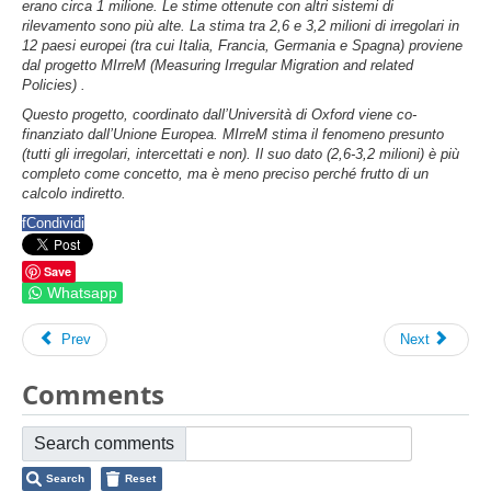
erano circa 1 milione. Le stime ottenute con altri sistemi di
rilevamento sono più alte.
La stima tra 2,6 e 3,2 milioni di irregolari in
12 paesi europei (tra cui Italia, Francia, Germania e Spagna) proviene
dal progetto
MIrreM (Measuring Irregular Migration and related
Policies)
.
Questo progetto, coordinato dall’Università di Oxford
viene
co-
finanziato dall’Unione Europea.
MIrreM
stima il
fenomeno presunto
(tutti gli irregolari, intercettati e non). Il suo dato (2,6-3,2 milioni) è più
completo come concetto, ma è meno preciso perché frutto di un
calcolo indiretto.
f
Condividi
Save
Whatsapp
Prev
Next
Comments
Search comments
Search
Reset