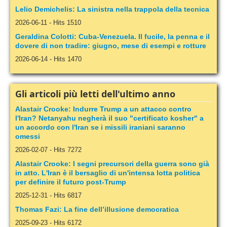
Lelio Demichelis: La sinistra nella trappola della tecnica
2026-06-11
-
Hits 1510
Geraldina Colotti: Cuba-Venezuela. Il fucile, la penna e il
dovere di non tradire: giugno, mese di esempi e rotture
2026-06-14
-
Hits 1470
Gli articoli più letti dell'ultimo anno
Alastair Crooke: Indurre Trump a un attacco contro
l'Iran? Netanyahu negherà il suo "certificato kosher" a
un accordo con l'Iran se i missili iraniani saranno
omessi
2026-02-07
-
Hits 7272
Alastair Crooke: I segni precursori della guerra sono già
in atto. L'Iran è il bersaglio di un'intensa lotta politica
per definire il futuro post-Trump
2025-12-31
-
Hits 6817
Thomas Fazi: La fine dell’illusione democratica
2025-09-23
-
Hits 6172