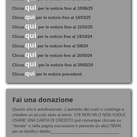
qui
Clicca
per le notizie fino al 10/06/25
qui
Clicca
per le notizie fino al 14/03/25
qui
Clicca
per le notizie fino al 11/01/25
qui
Clicca
per le notizie fino al 14/10/24
qui
Clicca
per le notizie fino al 5/8/24
qui
Clicca
per le notizie fino al 16/05/24
qui
Clicca
per le notizie fino al 29/02/24
qui
Clicca
per le notizie precedenti
Fai una donazione
Questo sito è autofinanziato. L'aumento dei costi ci costringe a
chiedere un piccolo aiuto ai lettori. CHI NON HA O NON VUOLE
USARE UNA CARTA DI CREDITO può comunque cliccare su
"donate" e nella pagina successiva è presente (in alto) l'IBAN
per un bonifico diretto________________________________