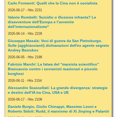
Carlo Formenti: Quelli che la Cina non è socialista
2026-06-17
-
Hits 2231
Valerio Romitelli: Suicidio o illusione infranta? Le
disavventure dell’Europa e l’avvenire
dell’internazionalismo*
2026-06-14
-
Hits 2228
Giuseppe Masala: Voci di guerra da San Pietroburgo.
Sulle (agghiaccianti) dichiarazioni dell'ex agente segreto
Andrey Bezrukov
2026-06-05
-
Hits 2198
Fabrizio Marchi: La fatwa del “marxista scientifico”
Brancaccio contro i sovranisti reazionari e piccolo
borghesi
2026-06-11
-
Hits 2154
Alessandro Scassellati: La grande divergenza: strategie
e destini dell’IA tra Cina, USA e UE
2026-06-17
-
Hits 2108
Daniele Burgio, Giulio Chinappi, Massimo Leoni e
Roberto Sidoli: Rudd, il marxismo di Xi Jinping e Palantir