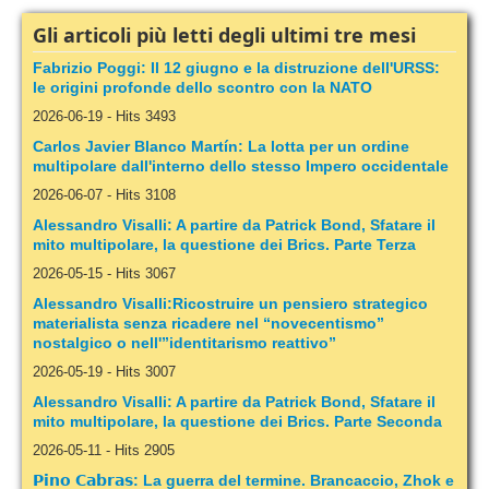
Gli articoli più letti degli ultimi tre mesi
Fabrizio Poggi: Il 12 giugno e la distruzione dell'URSS:
le origini profonde dello scontro con la NATO
2026-06-19
-
Hits 3493
Carlos Javier Blanco Martín: La lotta per un ordine
multipolare dall'interno dello stesso Impero occidentale
2026-06-07
-
Hits 3108
Alessandro Visalli: A partire da Patrick Bond, Sfatare il
mito multipolare, la questione dei Brics. Parte Terza
2026-05-15
-
Hits 3067
Alessandro Visalli:Ricostruire un pensiero strategico
materialista senza ricadere nel “novecentismo”
nostalgico o nell'”identitarismo reattivo”
2026-05-19
-
Hits 3007
Alessandro Visalli: A partire da Patrick Bond, Sfatare il
mito multipolare, la questione dei Brics. Parte Seconda
2026-05-11
-
Hits 2905
𝗣𝗶𝗻𝗼 𝗖𝗮𝗯𝗿𝗮𝘀: La guerra del termine. Brancaccio, Zhok e