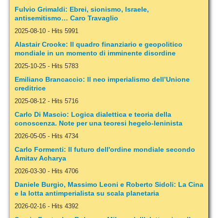
Fulvio Grimaldi: Ebrei, sionismo, Israele,
antisemitismo… Caro Travaglio
2025-08-10
-
Hits 5991
Alastair Crooke: Il quadro finanziario e geopolitico
mondiale in un momento di imminente disordine
2025-10-25
-
Hits 5783
Emiliano Brancaccio: Il neo imperialismo dell’Unione
creditrice
2025-08-12
-
Hits 5716
Carlo Di Mascio: Logica dialettica e teoria della
conoscenza. Note per una teoresi hegelo-leninista
2026-05-05
-
Hits 4734
Carlo Formenti: Il futuro dell'ordine mondiale secondo
Amitav Acharya
2026-03-30
-
Hits 4706
Daniele Burgio, Massimo Leoni e Roberto Sidoli: La Cina
e la lotta antimperialista su scala planetaria
2026-02-16
-
Hits 4392