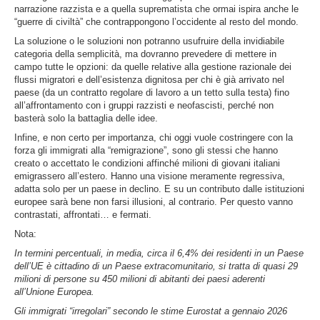
narrazione razzista e a quella suprematista che ormai ispira anche le
“guerre di civiltà” che contrappongono l’occidente al resto del mondo.
La soluzione o le soluzioni non potranno usufruire della invidiabile
categoria della semplicità, ma dovranno prevedere di mettere in
campo tutte le opzioni: da quelle relative alla gestione razionale dei
flussi migratori e dell’esistenza dignitosa per chi è già arrivato nel
paese (da un contratto regolare di lavoro a un tetto sulla testa) fino
all’affrontamento con i gruppi razzisti e neofascisti, perché non
basterà solo la battaglia delle idee.
Infine, e non certo per importanza, chi oggi vuole costringere con la
forza gli immigrati alla “remigrazione”, sono gli stessi che hanno
creato o accettato le condizioni affinché milioni di giovani italiani
emigrassero all’estero. Hanno una visione meramente regressiva,
adatta solo per un paese in declino. E su un contributo dalle istituzioni
europee sarà bene non farsi illusioni, al contrario. Per questo vanno
contrastati, affrontati… e fermati.
Nota:
In
termini percentuali, in media, circa il
6,4%
dei residenti in un Paese
dell’UE è cittadino di un Paese extracomunitario,
si tratta di quasi 29
milioni di persone su 450 milioni di abitanti dei paesi aderenti
all’Unione Europea.
Gli immigrati “irregolari” secondo le stime Eurostat a gennaio 2026