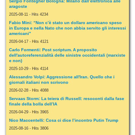
Sergio Fontegher Bologna: Milano dall’elettronica alle
aragoste
2025-08-11
-
Hits 4234
Fabio Mini: “Non c’è stato un dollaro americano speso
in Europa e nella Nato che non abbia servito gli interessi
americani”
2026-04-17
-
Hits 4121
Carlo Formenti: Post scriptum. A proposito
dell'autoreferenzialità delle sinistre occidentali (marxiste
e non)
2025-10-29
-
Hits 4114
Alessandro Volpi: Aggressione all'Iran. Quello che i
giornali italiani non scrivono
2026-02-28
-
Hits 4088
Servaas Storm: La teiera di Russell: resoconti dalla fase
finale della bolla dell’IA
2026-04-29
-
Hits 3965
Nico Maccentelli: Cosa ci dice l’incontro Putin Trump
2025-08-16
-
Hits 3806