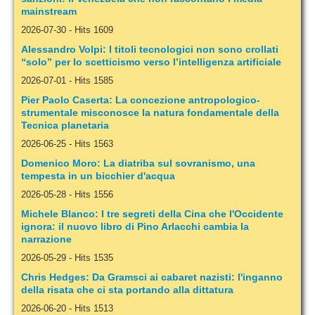
mainstream
2026-07-30
-
Hits 1609
Alessandro Volpi: I titoli tecnologici non sono crollati
“solo” per lo scetticismo verso l’intelligenza artificiale
2026-07-01
-
Hits 1585
Pier Paolo Caserta: La concezione antropologico-
strumentale misconosce la natura fondamentale della
Tecnica planetaria
2026-06-25
-
Hits 1563
Domenico Moro: La diatriba sul sovranismo, una
tempesta in un bicchier d'acqua
2026-05-28
-
Hits 1556
Michele Blanco: I tre segreti della Cina che l'Occidente
ignora: il nuovo libro di Pino Arlacchi cambia la
narrazione
2026-05-29
-
Hits 1535
Chris Hedges: Da Gramsci ai cabaret nazisti: l'inganno
della risata che ci sta portando alla dittatura
2026-06-20
-
Hits 1513