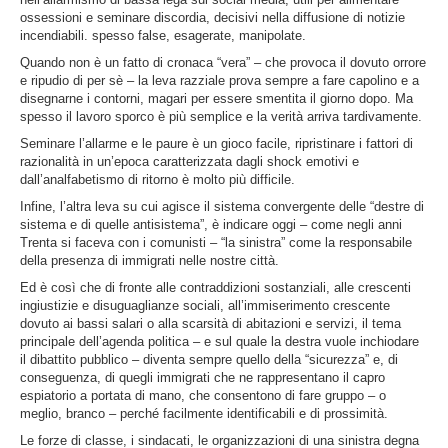
ossessioni e seminare discordia, decisivi nella diffusione di notizie
incendiabili. spesso false, esagerate, manipolate.
Quando non è un fatto di cronaca “vera” – che provoca il dovuto orrore
e ripudio di per sè – la leva razziale prova sempre a fare capolino e a
disegnarne i contorni, magari per essere smentita il giorno dopo. Ma
spesso il lavoro sporco è più semplice e la verità arriva tardivamente.
Seminare l’allarme e le paure è un gioco facile, ripristinare i fattori di
razionalità in un’epoca caratterizzata dagli shock emotivi e
dall’analfabetismo di ritorno è molto più difficile.
Infine, l’altra leva su cui agisce il sistema convergente delle “destre di
sistema e di quelle antisistema”, è indicare oggi – come negli anni
Trenta si faceva con i comunisti – “la sinistra” come la responsabile
della presenza di immigrati nelle nostre città.
Ed è così che di fronte alle contraddizioni sostanziali, alle crescenti
ingiustizie e disuguaglianze sociali, all’immiserimento crescente
dovuto ai bassi salari o alla scarsità di abitazioni e servizi, il tema
principale dell’agenda politica – e sul quale la destra vuole inchiodare
il dibattito pubblico – diventa sempre quello della “sicurezza” e, di
conseguenza, di quegli immigrati che ne rappresentano il capro
espiatorio a portata di mano, che consentono di fare gruppo – o
meglio, branco – perché facilmente identificabili e di prossimità.
Le forze di classe, i sindacati, le organizzazioni di una sinistra degna