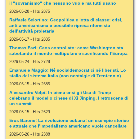
il "sovranismo" che nessuno vuole ma tutti usano
2026-05-28
-
Hits 2875
Raffaele Sciortino: Geopolitica e lotta di classe: crisi,
anti-americanismo e possibile ripresa riformista
dell’attività proletaria
2026-05-17
-
Hits 2835
Thomas Fazi: Caos controllato: come Washington sta
sabotando il mondo multipolare e sacrificando l’Europa
2026-05-24
-
Hits 2728
Emanuele Maggio: Né socialdemocratici né liberisti. Lo
stallo del sistema Italia (con nostalgie di Trentennio)
2026-05-15
-
Hits 2685
Alessandro Volpi: In piena crisi gli Usa di Trump
celebrano il modello cinese di Xi Jinping. I retroscena di
un summit
2026-05-15
-
Hits 2629
Eros Barone: La rivoluzione cubana: un esempio storico
e attuale che l’imperialismo americano vuole cancellare
2026-05-26
-
Hits 2388