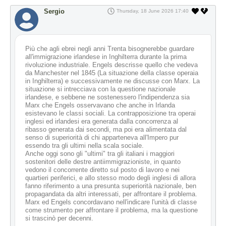
Sergio
Thursday, 18 June 2026 17:40
Più che agli ebrei negli anni Trenta bisognerebbe guardare
all'immigrazione irlandese in Inghilterra durante la prima
rivoluzione industriale. Engels descrisse quello che vedeva
da Manchester nel 1845 (La situazione della classe operaia
in Inghilterra) e successivamente ne discusse con Marx. La
situazione si intrecciava con la questione nazionale
irlandese, e sebbene ne sostenessero l'indipendenza sia
Marx che Engels osservavano che anche in Irlanda
esistevano le classi sociali. La contrapposizione tra operai
inglesi ed irlandesi era generata dalla concorrenza al
ribasso generata dai secondi, ma poi era alimentata dal
senso di superiorità di chi apparteneva all'Impero pur
essendo tra gli ultimi nella scala sociale.
Anche oggi sono gli "ultimi" tra gli italiani i maggiori
sostenitori delle destre antiimmigrazioniste, in quanto
vedono il concorrente diretto sul posto di lavoro e nei
quartieri periferici, e allo stesso modo degli inglesi di allora
fanno riferimento a una presunta superiorità nazionale, ben
propagandata da altri interessati, per affrontare il problema.
Marx ed Engels concordavano nell'indicare l'unità di classe
come strumento per affrontare il problema, ma la questione
si trascinò per decenni.