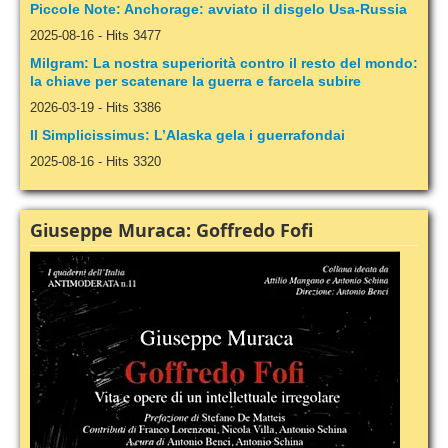
Piccole Note: Anchorage: avviato il disgelo Usa-Russia
2025-08-16
-
Hits 3477
Milgram: La nostra superiorità contro il resto del mondo:
la chiave per scatenare la guerra e farcela subire
2026-03-19
-
Hits 3386
Il Simplicissimus: L’Alaska gela i guerrafondai
2025-08-16
-
Hits 3320
Giuseppe Muraca: Goffredo Fofi