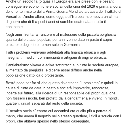
Anche un secolo fa (o quasi) l’Europa era alle prese con le pesanti
conseguenze economiche e sociali della crisi del 1929 e prima ancora
delle ferite irrisolte della Prima Guerra Mondiale a causa del Trattato di
Versailles. Anche allora, come oggi, sull’Europa incombeva un clima
di guerra che di lì a pochi anni si sarebbe scatenata in tutto il
continente.
Negli anni Trenta, al rancore e al malessere della piccola borghesia
quanto delle classi popolari, per anni venne dato in pasto il capro
espiatorio degli ebrei, e non solo in Germania.
Tutti i problemi venivano addebitati alla finanza ebraica o agli
insegnanti, medici, commercianti o artigiani di origine ebraica.
L’antiebraismo viveva e agiva sottotraccia in tutte le società europee,
alimentato da pregiudizi e dicerìe assai diffuso anche nella
popolazione cattolica o protestante.
Bastò poco per far sì che questo diventasse “il problema” e quindi la
causa di tutto da dare in pasto a società impoverite, rancorose,
incerte sul futuro, alla ricerca di un responsabile dei propri guai che
non fossero i ricchi, ben protetti dalla gendarmeria e viventi in mondi,
quartieri, circoli separati dal resto della società.
Il “nemico sociale” contro cui accanirsi era quello più a portata di
mano, che aveva il negozio nello stesso quartiere, i figli a scuola con i
propri, che abitava spesso nello stesso caseggiato.