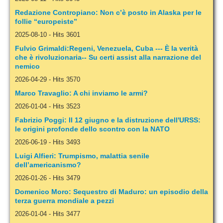
Redazione Contropiano: Non c’è posto in Alaska per le
follie “europeiste”
2025-08-10
-
Hits 3601
Fulvio Grimaldi:Regeni, Venezuela, Cuba --- È la verità
che è rivoluzionaria-- Su certi assist alla narrazione del
nemico
2026-04-29
-
Hits 3570
Marco Travaglio: A chi inviamo le armi?
2026-01-04
-
Hits 3523
Fabrizio Poggi: Il 12 giugno e la distruzione dell'URSS:
le origini profonde dello scontro con la NATO
2026-06-19
-
Hits 3493
Luigi Alfieri: Trumpismo, malattia senile
dell’americanismo?
2026-01-26
-
Hits 3479
Domenico Moro: Sequestro di Maduro: un episodio della
terza guerra mondiale a pezzi
2026-01-04
-
Hits 3477