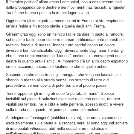
Il “nemico politico” allora erano i comunisti, non a caso accomunati
dalla propaganda delle destre e dei movimenti nazifascisti, ai “giudei”.
Tant’è che furono i primi a finire nei lager nazisti.
Oggi contro gli immigrati extracomunitari in Europa si sta respirando
un’aria fetida e fin troppo simile a quella degli anni Trenta.
Gli immigrati oggi sono un nemico facile da dare in pasto al rancore,
sul quale è facile poter disporre o creare artificiosamente pretesti per
reazioni feroci e di massa. Innanzitutto perché hanno un colore
diverso e ben identificabile. Oggi, diversamente dagli anni Trenta, gli
ebrei sono ormai considerati “bianchi”, occidentali, convergenti con le
destre in quanto anti-islamici. Al momento c’è un altro capro espiatorio
su cui accanirsi, ancora più facilmente che di quello antico.
Secondo perché sono troppi gli immigrati che vengono lasciati allo
sbando in mezzo alla strada senza uno straccio di tetto o di
prospettiva, se non quella di poter tornare al proprio paese.
Terzo, appunto, gli immigrati sono “a portata di mano”. Spesso
invisibili sul piano di soluzioni dignitose o almeno decenti, ma ben
visibili sui territori, nelle città e nelle periferie, spesso ridotti a vivere
sulla strada e in quanto tali percepiti come più molesti.
Ai telegiornali “ansiogeni” (pubblici e privati), che ormai vivono quasi
esclusivamente sulla paura e la cronaca nera, si sono aggiunti schiere
di improbabili
influencer,
abili nello squadrismo mediatico e
nell’allarmismo di bassa lega sui social media, utili per alimentare