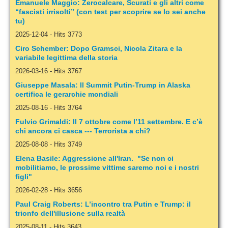
Emanuele Maggio: Zerocalcare, Scurati e gli altri come
“fascisti irrisolti” (con test per scoprire se lo sei anche
tu)
2025-12-04
-
Hits 3773
Ciro Schember: Dopo Gramsci, Nicola Zitara e la
variabile legittima della storia
2026-03-16
-
Hits 3767
Giuseppe Masala: Il Summit Putin-Trump in Alaska
certifica le gerarchie mondiali
2025-08-16
-
Hits 3764
Fulvio Grimaldi: Il 7 ottobre come l’11 settembre. E c’è
chi ancora ci casca --- Terrorista a chi?
2025-08-08
-
Hits 3749
Elena Basile: Aggressione all'Iran. "Se non ci
mobilitiamo, le prossime vittime saremo noi e i nostri
figli"
2026-02-28
-
Hits 3656
Paul Craig Roberts: L’incontro tra Putin e Trump: il
trionfo dell'illusione sulla realtà
2025-08-11
-
Hits 3643