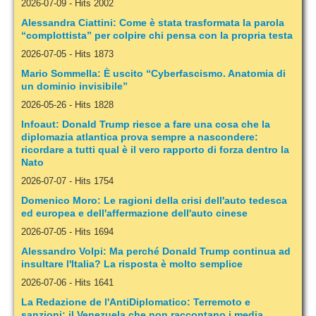
2026-07-09
-
Hits 2002
Alessandra Ciattini: Come è stata trasformata la parola
“complottista” per colpire chi pensa con la propria testa
2026-07-05
-
Hits 1873
Mario Sommella: È uscito “Cyberfascismo. Anatomia di
un dominio invisibile”
2026-05-26
-
Hits 1828
Infoaut: Donald Trump riesce a fare una cosa che la
diplomazia atlantica prova sempre a nascondere:
ricordare a tutti qual è il vero rapporto di forza dentro la
Nato
2026-07-07
-
Hits 1754
Domenico Moro: Le ragioni della crisi dell'auto tedesca
ed europea e dell'affermazione dell'auto cinese
2026-07-05
-
Hits 1694
Alessandro Volpi: Ma perché Donald Trump continua ad
insultare l'Italia? La risposta è molto semplice
2026-07-06
-
Hits 1641
La Redazione de l'AntiDiplomatico: Terremoto e
sanzioni: il Venezuela che non raccontano i media